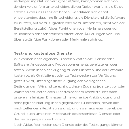
Verlängerungsdatum verfügbar ist/sind, kann/können sich von
der/den Version(en) unterscheiden, die verfügbar war(en), als Sie sie
erstmals von uns lizenziert haben. Sie erklären sich damit
einverstanden, dass Ihre Entscheidung, die Dienste und die Software
zu nutzen, auf sie zuzugreifen oder sie zu lizenzieren, nicht von der
Bereitstellung zukünftiger Funktionen oder Merkmale oder von
mündlichen oder schriftlichen öffentlichen Äußerungen von uns
über zukünftige Funktionen oder Merkmale abhängt.
Test- und kostenlose Dienste
Wir können nach eigenem Ermessen kostenlose Dienste oder
Software, Angebote und Probeabonnements bereitstellen oder
testen. Wenn Ihnen der Zugang zu den Diensten und der Software
kostenlos, als Gratisdienst oder zu Testzwecken zur Verfügung
gestellt wird, unterliegt dieser Zugang den vorliegenden
Bedingungen. Wir sind berechtigt, diesen Zugang jederzeit vor oder
während des kostenlosen Dienstes oder des Testzeitraums nach
unserem alleinigen Ermessen ohne vorherige Ankündigung und
ohne jegliche Haftung Ihnen gegenüber zu beenden, soweit dies
nach geltendem Recht zulässig ist, und zwar aus jedem beliebigen
Grund, auch um einen Missbrauch des kostenlosen Dienstes oder
des Testzugangs zu verhindern.
Nach Ablauf der kostenlosen Dienste oder des Testzugangs können