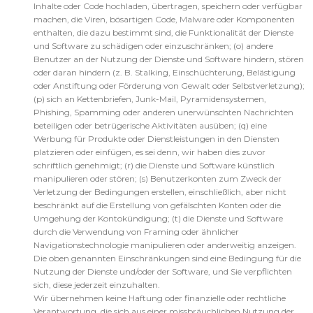
Inhalte oder Code hochladen, übertragen, speichern oder verfügbar
machen, die Viren, bösartigen Code, Malware oder Komponenten
enthalten, die dazu bestimmt sind, die Funktionalität der Dienste
und Software zu schädigen oder einzuschränken; (o) andere
Benutzer an der Nutzung der Dienste und Software hindern, stören
oder daran hindern (z. B. Stalking, Einschüchterung, Belästigung
oder Anstiftung oder Förderung von Gewalt oder Selbstverletzung);
(p) sich an Kettenbriefen, Junk-Mail, Pyramidensystemen,
Phishing, Spamming oder anderen unerwünschten Nachrichten
beteiligen oder betrügerische Aktivitäten ausüben; (q) eine
Werbung für Produkte oder Dienstleistungen in den Diensten
platzieren oder einfügen, es sei denn, wir haben dies zuvor
schriftlich genehmigt; (r) die Dienste und Software künstlich
manipulieren oder stören; (s) Benutzerkonten zum Zweck der
Verletzung der Bedingungen erstellen, einschließlich, aber nicht
beschränkt auf die Erstellung von gefälschten Konten oder die
Umgehung der Kontokündigung; (t) die Dienste und Software
durch die Verwendung von Framing oder ähnlicher
Navigationstechnologie manipulieren oder anderweitig anzeigen.
Die oben genannten Einschränkungen sind eine Bedingung für die
Nutzung der Dienste und/oder der Software, und Sie verpflichten
sich, diese jederzeit einzuhalten.
Wir übernehmen keine Haftung oder finanzielle oder rechtliche
Verantwortung, die sich aus einer missbräuchlichen Nutzung der