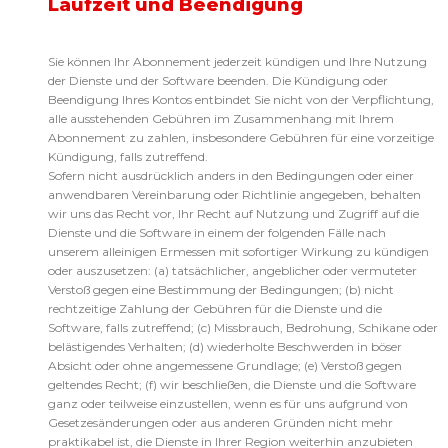
Laufzeit und Beendigung
Sie können Ihr Abonnement jederzeit kündigen und Ihre Nutzung
der Dienste und der Software beenden. Die Kündigung oder
Beendigung Ihres Kontos entbindet Sie nicht von der Verpflichtung,
alle ausstehenden Gebühren im Zusammenhang mit Ihrem
Abonnement zu zahlen, insbesondere Gebühren für eine vorzeitige
Kündigung, falls zutreffend.
Sofern nicht ausdrücklich anders in den Bedingungen oder einer
anwendbaren Vereinbarung oder Richtlinie angegeben, behalten
wir uns das Recht vor, Ihr Recht auf Nutzung und Zugriff auf die
Dienste und die Software in einem der folgenden Fälle nach
unserem alleinigen Ermessen mit sofortiger Wirkung zu kündigen
oder auszusetzen: (a) tatsächlicher, angeblicher oder vermuteter
Verstoß gegen eine Bestimmung der Bedingungen; (b) nicht
rechtzeitige Zahlung der Gebühren für die Dienste und die
Software, falls zutreffend; (c) Missbrauch, Bedrohung, Schikane oder
belästigendes Verhalten; (d) wiederholte Beschwerden in böser
Absicht oder ohne angemessene Grundlage; (e) Verstoß gegen
geltendes Recht; (f) wir beschließen, die Dienste und die Software
ganz oder teilweise einzustellen, wenn es für uns aufgrund von
Gesetzesänderungen oder aus anderen Gründen nicht mehr
praktikabel ist, die Dienste in Ihrer Region weiterhin anzubieten