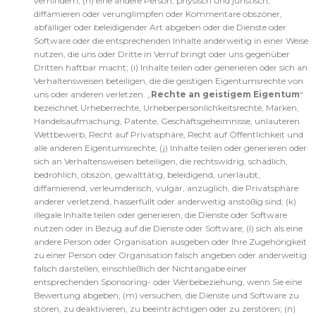
verhindern; (h) eine andere Person, physisch und juristisch,
diffamieren oder verunglimpfen oder Kommentare obszöner,
abfälliger oder beleidigender Art abgeben oder die Dienste oder
Software oder die entsprechenden Inhalte anderweitig in einer Weise
nutzen, die uns oder Dritte in Verruf bringt oder uns gegenüber
Dritten haftbar macht; (i) Inhalte teilen oder generieren oder sich an
Verhaltensweisen beteiligen, die die geistigen Eigentumsrechte von
uns oder anderen verletzen. „
Rechte an geistigem Eigentum
“
bezeichnet Urheberrechte, Urheberpersönlichkeitsrechte, Marken,
Handelsaufmachung, Patente, Geschäftsgeheimnisse, unlauteren
Wettbewerb, Recht auf Privatsphäre, Recht auf Öffentlichkeit und
alle anderen Eigentumsrechte; (j) Inhalte teilen oder generieren oder
sich an Verhaltensweisen beteiligen, die rechtswidrig, schädlich,
bedrohlich, obszön, gewalttätig, beleidigend, unerlaubt,
diffamierend, verleumderisch, vulgär, anzüglich, die Privatsphäre
anderer verletzend, hasserfüllt oder anderweitig anstößig sind; (k)
illegale Inhalte teilen oder generieren, die Dienste oder Software
nutzen oder in Bezug auf die Dienste oder Software; (l) sich als eine
andere Person oder Organisation ausgeben oder Ihre Zugehörigkeit
zu einer Person oder Organisation falsch angeben oder anderweitig
falsch darstellen, einschließlich der Nichtangabe einer
entsprechenden Sponsoring- oder Werbebeziehung, wenn Sie eine
Bewertung abgeben; (m) versuchen, die Dienste und Software zu
stören, zu deaktivieren, zu beeinträchtigen oder zu zerstören; (n)