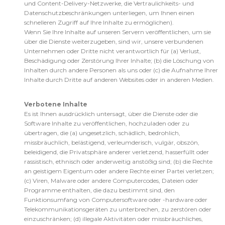
und Content-Delivery-Netzwerke, die Vertraulichkeits- und
Datenschutzbeschränkungen unterliegen, um Ihnen einen
schnelleren Zugriff auf Ihre Inhalte zu ermöglichen).
Wenn Sie Ihre Inhalte auf unseren Servern veröffentlichen, um sie
über die Dienste weiterzugeben, sind wir, unsere verbundenen
Unternehmen oder Dritte nicht verantwortlich für (a) Verlust,
Beschädigung oder Zerstörung Ihrer Inhalte; (b) die Löschung von
Inhalten durch andere Personen als uns oder (c) die Aufnahme Ihrer
Inhalte durch Dritte auf anderen Websites oder in anderen Medien.
Verbotene Inhalte
Es ist Ihnen ausdrücklich untersagt, über die Dienste oder die
Software Inhalte zu veröffentlichen, hochzuladen oder zu
übertragen, die (a) ungesetzlich, schädlich, bedrohlich,
missbräuchlich, belästigend, verleumderisch, vulgär, obszön,
beleidigend, die Privatsphäre anderer verletzend, hasserfüllt oder
rassistisch, ethnisch oder anderweitig anstößig sind; (b) die Rechte
an geistigem Eigentum oder andere Rechte einer Partei verletzen;
(c) Viren, Malware oder andere Computercodes, Dateien oder
Programme enthalten, die dazu bestimmt sind, den
Funktionsumfang von Computersoftware oder -hardware oder
Telekommunikationsgeräten zu unterbrechen, zu zerstören oder
einzuschränken; (d) illegale Aktivitäten oder missbräuchliches,