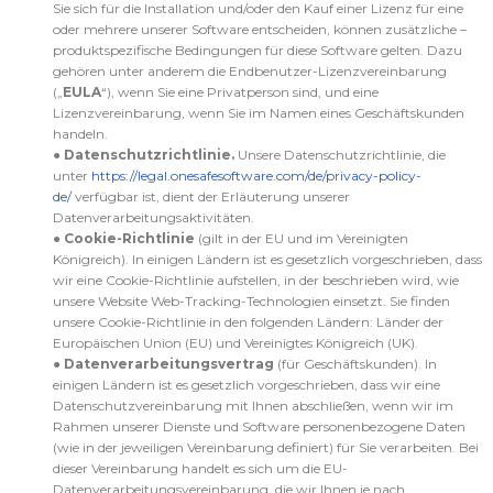
Sie sich für die Installation und/oder den Kauf einer Lizenz für eine
oder mehrere unserer Software entscheiden, können zusätzliche –
produktspezifische Bedingungen für diese Software gelten. Dazu
gehören unter anderem die Endbenutzer-Lizenzvereinbarung
(„
EULA
“), wenn Sie eine Privatperson sind, und eine
Lizenzvereinbarung, wenn Sie im Namen eines Geschäftskunden
handeln.
●
Datenschutzrichtlinie.
Unsere Datenschutzrichtlinie, die
unter
https://legal.onesafesoftware.com/de/privacy-policy-
de/
verfügbar ist, dient der Erläuterung unserer
Datenverarbeitungsaktivitäten.
●
Cookie-Richtlinie
(gilt in der EU und im Vereinigten
Königreich). In einigen Ländern ist es gesetzlich vorgeschrieben, dass
wir eine Cookie-Richtlinie aufstellen, in der beschrieben wird, wie
unsere Website Web-Tracking-Technologien einsetzt. Sie finden
unsere Cookie-Richtlinie in den folgenden Ländern: Länder der
Europäischen Union (EU) und Vereinigtes Königreich (UK).
●
Datenverarbeitungsvertrag
(für Geschäftskunden). In
einigen Ländern ist es gesetzlich vorgeschrieben, dass wir eine
Datenschutzvereinbarung mit Ihnen abschließen, wenn wir im
Rahmen unserer Dienste und Software personenbezogene Daten
(wie in der jeweiligen Vereinbarung definiert) für Sie verarbeiten. Bei
dieser Vereinbarung handelt es sich um die EU-
Datenverarbeitungsvereinbarung, die wir Ihnen je nach