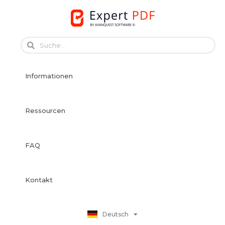
Skip
to
content
English
Français
Informationen
Français
Español
Italiano
Ressourcen
Português
Dansk
FAQ
Svenska
Norsk Bokmål
Suomi
Kontakt
Nederlands
Polski
Deutsch
日本語