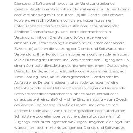
Dienste und Software ohne oder unter Verletzung geltender
Gesetze, Regeln oder Vorschriften oder mit einer schriftlichen Lizenz
oder Vereinbarung mit uns nutzen; (b) die Dienste und Software
kopieren,
verschrotten
, modifizieren, hosten, streamen,
unterlizenzieren oder weiterverkaufen oder Data-Mining oder
ähnliche Datenerfassungs- und -extraktionsmethoden in
Verbindung mit den Diensten und Software verwenden,
einschließlich Data Scraping für maschinelles Lernen oder andere
Zwecke; (c) anderen die Nutzung der Dienste und Software unter
Verwendung Ihrer Kontoinformationen ermöglichen oder erlauben;
(d) die Nutzung der Dienste und Software oder den Zugang dazu in
einem Computerdienstleistungsunternehmen, einem Outsourcing-
Dienst für Dritte, auf Mitgliedschafts- oder Abonnementbasis, auf
Time-Sharing-Basis, als Teil eines gehosteten Dienstes oder im
Auftrag eines Dritten anbieten, nutzen oder zulassen; (e) eine
Datenbank oder einen Datensatz erstellen, die/der die Dienste oder
Software oder die entsprechenden Inhalte nutzt, enthält oder
daraus besteht, einschließlich – ohne Einschränkung – zum Zweck
des Reverse Engineering; (f) auf die Dienste und Software mit
anderen Mitteln als der von uns bereitgestellten oder autorisierten
Schnittstelle zugreifen oder versuchen, darauf zuzugreifen; (g)
Zugangs- oder Nutzungsbeschränkungen umgehen, die eingeführt
wurden, um bestimmte Nutzungen der Dienste und Software zu