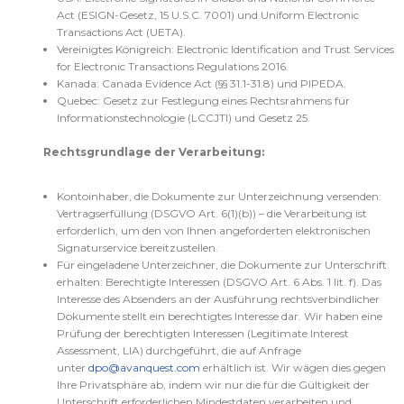
Act (ESIGN-Gesetz, 15 U.S.C. 7001) und Uniform Electronic
Transactions Act (UETA).
Vereinigtes Königreich: Electronic Identification and Trust Services
for Electronic Transactions Regulations 2016.
Kanada: Canada Evidence Act (§§ 31.1-31.8) und PIPEDA.
Quebec: Gesetz zur Festlegung eines Rechtsrahmens für
Informationstechnologie (LCCJTI) und Gesetz 25.
Rechtsgrundlage der
Verarbeitung:
Kontoinhaber, die Dokumente zur Unterzeichnung versenden:
Vertragserfüllung (DSGVO Art. 6(1)(b)) – die Verarbeitung ist
erforderlich, um den von Ihnen angeforderten elektronischen
Signaturservice bereitzustellen.
Für eingeladene Unterzeichner, die Dokumente zur Unterschrift
erhalten: Berechtigte Interessen (DSGVO Art. 6 Abs. 1 lit. f). Das
Interesse des Absenders an der Ausführung rechtsverbindlicher
Dokumente stellt ein berechtigtes Interesse dar. Wir haben eine
Prüfung der berechtigten Interessen (Legitimate Interest
Assessment, LIA) durchgeführt, die auf Anfrage
unter
dpo@avanquest.com
erhältlich ist. Wir wägen dies gegen
Ihre Privatsphäre ab, indem wir nur die für die Gültigkeit der
Unterschrift erforderlichen Mindestdaten verarbeiten und