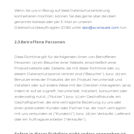
Wenn Sie uns in Bezug auf diese Datenschutzerklärung
kontaktieren möchten, können Sie dies gerne über die oben
genannte Adresse oder per E-Mail an unseren
Datenschutzbeauftragten (DSB) unter
dpo@avanquest.com
tun.
2.3.Betroffene Personen
Diese Richtlinie gilt für die folgenden Arten von Betroffenen
Personen: (a) ein Besucher einer Website, einschließlich einer
Produktwebsite oder Zielseite, die mit dieser Richtlinie oder zu
diesem Datenschutzportal verlinkt sind (“Besucher”); bzw. (b) ein
Benutzer eines der Produkte, der ein Produkt herunterlädt und
installiert oder auf andere Weise mit den Diensten interagieren, sei es
indem er auf sie zugreift, herunterlädt, installiert, konsumiert oder
anderweitig nutzt, (“Nutzer”) bzw. (c) ein Geschäftskunde, ein
Geschäftspartner, der eine vertragliche Beziehung zu uns oder
einen potenziellen Kunden oder Partner hat, der noch vertraglich
mit uns verbunden ist (“Kunde(n)”); bzw. (d) ein Verkäufer, Lieferant
oder ein Auftragsverarbeiter (“Verkäufer”).
Sofern in dieser Richtlinie nicht anders angegeben ist,