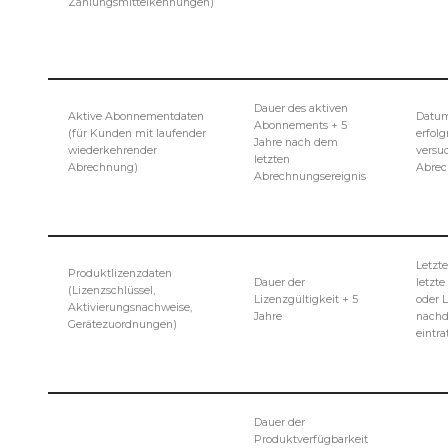
Zahlungsmittelkennungen)
Dauer des aktiven
Aktive Abonnementdaten
Datum
Abonnements + 5
(für Kunden mit laufender
erfolg
Jahre nach dem
wiederkehrender
versu
letzten
Abrechnung)
Abrec
Abrechnungsereignis
Letzt
Produktlizenzdaten
Dauer der
letzt
(Lizenzschlüssel,
Lizenzgültigkeit + 5
oder 
Aktivierungsnachweise,
Jahre
nachd
Gerätezuordnungen)
eintra
Dauer der
Produktverfügbarkeit