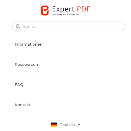
Skip
to
content
English
Français
Informationen
Français
Español
Italiano
Ressourcen
Português
Dansk
FAQ
Svenska
Norsk Bokmål
Suomi
Kontakt
Nederlands
Polski
Deutsch
日本語