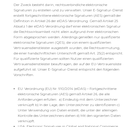
Der Zweck besteht darin, rechtsverbindliche elektronische
Signaturen zu erstellen und zu verwalten. Unser E-Signatur-Dienst
erstellt fortgeschrittene elektronische Signaturen (AES) gemäß der
Definition in Artikel 26 der eIDAS-Verordnung. Gemäß Artikel 25
Absatz 1 der eIDAS-Verordnung darf einer elektronischen Signatur
die Rechtswirksamkeit nicht allein aufgrund ihrer elektronischen
Form abgesprochen werden. Allerdings genießen nur qualifizierte
elektronische Signaturen (QES), die von einem qualifizierten
Vertrauensdienstleister ausgestellt wurden, die Rechtsvermutung,
die einer handschriftlichen Unterschrift gemäß Art. 25(2) entspricht.
Für qualifizierte Signaturen sollten Nutzer einen qualifizierten
Vertrauensdienstleister beauftragen, der auf der EU-Vertrauensliste
aufgeführt ist. Unser E-Signatur-Dienst entspricht den folgenden
Vorschriften.
EU: Verordnung (EU) Nr. 910/2014 (eIDAS) – Fortgeschrittene
elektronische Signaturen (AES) gemäß Artikel 26, die alle
Anforderungen erfüllen: a) Eindeutig mit dem Unterzeichner
verknüpft b) In der Lage, den Unterzeichner zu identifizieren c)
Unter Verwendung von Daten erstellt, die unter der alleinigen
Kontrolle des Unterzeichners stehen d) Mit den signierten Daten
verknüpft.
USA: Electronic Signatures in Global and National Commerce