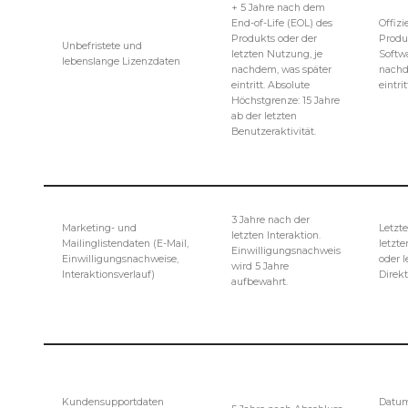
+ 5 Jahre nach dem
End-of-Life (EOL) des
Offiz
Produkts oder der
Produk
Unbefristete und
letzten Nutzung, je
Softw
lebenslange Lizenzdaten
nachdem, was später
nachd
eintritt. Absolute
eintrit
Höchstgrenze: 15 Jahre
ab der letzten
Benutzeraktivität.
3 Jahre nach der
Marketing- und
Letzt
letzten Interaktion.
Mailinglistendaten (E-Mail,
letzte
Einwilligungsnachweis
Einwilligungsnachweise,
oder l
wird 5 Jahre
Interaktionsverlauf)
Direk
aufbewahrt.
Kundensupportdaten
Datum