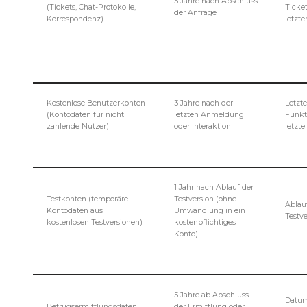
5 Jahre nach Abschluss
(Tickets, Chat-Protokolle,
Ticke
der Anfrage
Korrespondenz)
letzt
Kostenlose Benutzerkonten
3 Jahre nach der
Letzt
(Kontodaten für nicht
letzten Anmeldung
Funkt
zahlende Nutzer)
oder Interaktion
letzte
1 Jahr nach Ablauf der
Testkonten (temporäre
Testversion (ohne
Ablau
Kontodaten aus
Umwandlung in ein
Testve
kostenlosen Testversionen)
kostenpflichtiges
Konto)
5 Jahre ab Abschluss
Datum
Betrugsermittlungsdaten
der Ermittlung oder