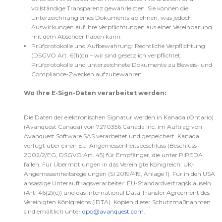
vollständige Transparenz gewährleisten. Sie können die
Unterzeichnung eines Dokuments ablehnen, was jedoch
Auswirkungen auf Ihre Verpflichtungen aus einer Vereinbarung
mit dem Absender haben kann.
Prüfprotokolle und Aufbewahrung: Rechtliche Verpflichtung
(DSGVO Art. 6(1)(c)) – wir sind gesetzlich verpflichtet,
Prüfprotokolle und unterzeichnete Dokumente zu Beweis- und
Compliance-Zwecken aufzubewahren.
Wo Ihre E-Sign-Daten verarbeitet werden:
Die Daten der elektronischen Signatur werden in Kanada (Ontario)
(Avanquest Canada)
von 7270356 Canada Inc. im Auftrag von
Avanquest Software SAS verarbeitet und gespeichert. Kanada
verfügt über einen EU-Angemessenheitsbeschluss (Beschluss
2002/2/EG, DSGVO Art. 45) für Empfänger, die unter PIPEDA
fallen. Für Übermittlungen in das Vereinigte Königreich: UK-
Angemessenheitsregelungen (SI 2019/419, Anlage 1). Für in den USA
ansässige Unterauftragsverarbeiter: EU-Standardvertragsklauseln
(Art. 46(2)(c)) und das International Data Transfer Agreement des
Vereinigten Königreichs (IDTA). Kopien dieser Schutzmaßnahmen
sind erhältlich unter
dpo@avanquest.com
.