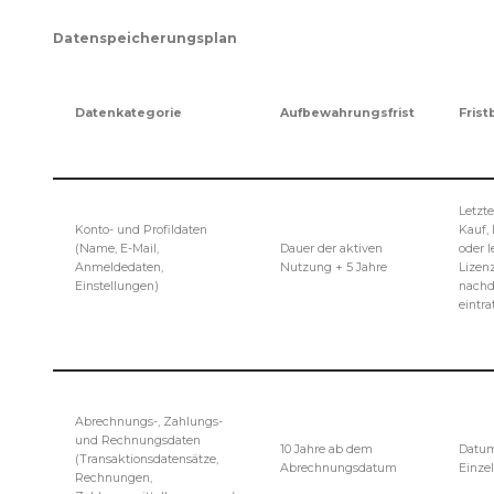
Datenspeicherungsplan
Datenkategorie
Aufbewahrungsfrist
Fris
Letzt
Konto- und Profildaten
Kauf, 
(Name, E-Mail,
Dauer der aktiven
oder l
Anmeldedaten,
Nutzung + 5 Jahre
Lizen
Einstellungen)
nachd
eintra
Abrechnungs-, Zahlungs-
und Rechnungsdaten
10 Jahre ab dem
Datum
(Transaktionsdatensätze,
Abrechnungsdatum
Einze
Rechnungen,