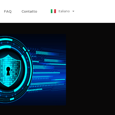
Polski
Italiano
FAQ
Contatto
日本語