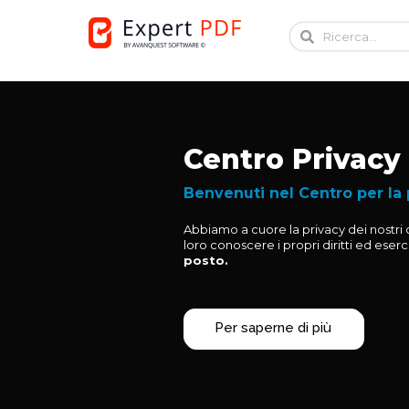
Skip
to
content
Centro Privacy 
Benvenuti nel Centro per la p
Abbiamo a cuore la privacy dei nostri c
loro conoscere i propri diritti ed eserc
posto.
Per saperne di più