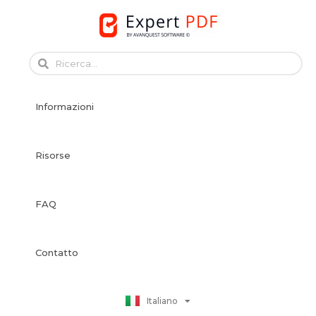
Skip
to
content
English
Français
Informazioni
Français
Deutsch
Español
Risorse
Português
Dansk
FAQ
Svenska
Norsk Bokmål
Suomi
Contatto
Nederlands
Polski
Italiano
日本語