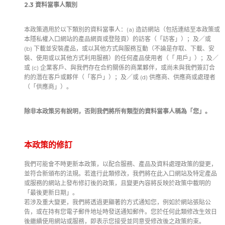
2.3 資料當事人類別
本政策適用於以下類別的資料當事人：(a) 造訪網站（包括連結至本政策或
本隱私權入口網站的產品網頁或登陸頁）的訪客（「訪客」）；及／或
(b) 下載並安裝產品，或以其他方式與服務互動（不論是存取、下載、安
裝、使用或以其他方式利用服務）的任何產品使用者（「 用戶」）；及／
或 (c) 企業客戶、與我們存在合約關係的商業夥伴，或尚未與我們簽訂合
約的潛在客戶或夥伴（「客戶」）；及／或 (d) 供應商、供應商或處理者
（「供應商」）。
除非本政策另有說明，否則我們將所有類型的資料當事人稱為「您」。
本政策的修訂
我們可能會不時更新本政策，以配合服務、產品及資料處理政策的變更，
並符合新頒布的法規。若進行此類修改，我們將在此入口網站及特定產品
或服務的網站上發布修訂後的政策，且變更內容將反映於政策中載明的
「最後更新日期」。
若涉及重大變更，我們將透過更顯著的方式通知您，例如於網站張貼公
告，或在持有您電子郵件地址時發送通知郵件。您於任何此類修改生效日
後繼續使用網站或服務，即表示您接受並同意受修改後之政策約束。