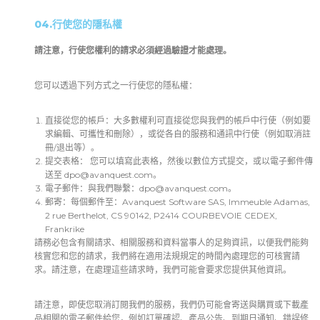
04.行使您的隱私權
請注意，行使您權利的請求必須經過驗證才能處理。
您可以透過下列方式之一行使您的隱私權：
直接從您的帳戶：大多數權利可直接從您與我們的帳戶中行使（例如要
求編輯、可攜性和刪除），或從各自的服務和通訊中行使（例如取消註
冊/退出等）。
提交表格： 您可以填寫此表格，然後以數位方式提交，或以電子郵件傳
送至
dpo@avanquest.com
。
電子郵件：與我們聯繫：
dpo@avanquest.com
。
郵寄：每個郵件至：Avanquest Software SAS, Immeuble Adamas,
2 rue Berthelot, CS 90142, P2414 COURBEVOIE CEDEX,
Frankrike
請務必包含有關請求、相關服務和資料當事人的足夠資訊，以便我們能夠
核實您和您的請求，我們將在適用法規規定的時間內處理您的可核實請
求。請注意，在處理這些請求時，我們可能會要求您提供其他資訊。
請注意，即使您取消訂閱我們的服務，我們仍可能會寄送與購買或下載產
品相關的電子郵件給您，例如訂單確認、產品公告、到期日通知、錯誤修