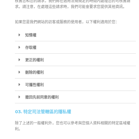
核實您和您的請求，我們將在適用法規規定的時間內處理您的可核實請
求。請注意，在處理這些請求時，我們可能會要求您提供其他資訊。
如果您是我們網站的訪客或服務的使用者，以下權利適用於您：
知情權
存取權
更正的權利
刪除的權利
可攜性權利
撤回先前同意的權利
03. 特定司法管轄區的隱私權
除了上述的一般權利外，您也可以參考與您個人資料相關的特定區域權
利。