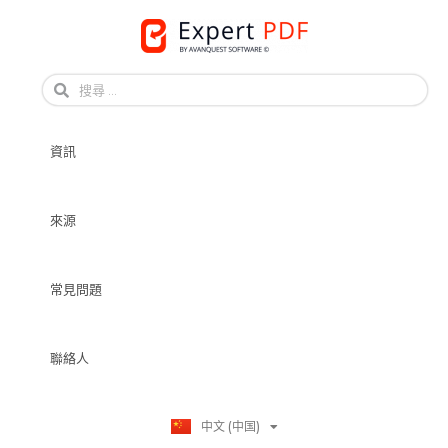
Skip
to
English
content
Français
Français
資訊
Deutsch
Español
Italiano
來源
Português
Dansk
常見問題
Svenska
Norsk Bokmål
Suomi
聯絡人
Nederlands
Polski
中文 (中国)
日本語