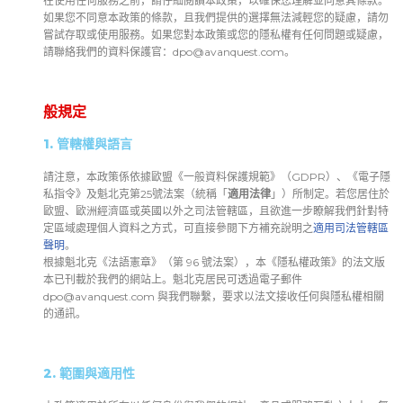
在使用任何服務之前，請仔細閱讀本政策，以確保您理解並同意其條款。
如果您不同意本政策的條款，且我們提供的選擇無法減輕您的疑慮，請勿
嘗試存取或使用服務。如果您對本政策或您的隱私權有任何問題或疑慮，
請聯絡我們的資料保護官：
dpo@avanquest.com
。
般規定
1. 管轄權與語言
請注意，本政策係依據歐盟《一般資料保護規範》（GDPR）、《電子隱
私指令》及魁北克第25號法案（統稱「
適用法律
」）所制定。若您居住於
歐盟、歐洲經濟區或英國以外之司法管轄區，且欲進一步瞭解我們針對特
定區域處理個人資料之方式，可直接參閱下方補充說明之
適用司法管轄區
聲明
。
根據魁北克《法語憲章》（第 96 號法案），本《隱私權政策》的法文版
本已刊載於我們的網站上。魁北克居民可透過電子郵件
dpo@avanquest.com
與我們聯繫，要求以法文接收任何與隱私權相關
的通訊。
2. 範圍與適用性