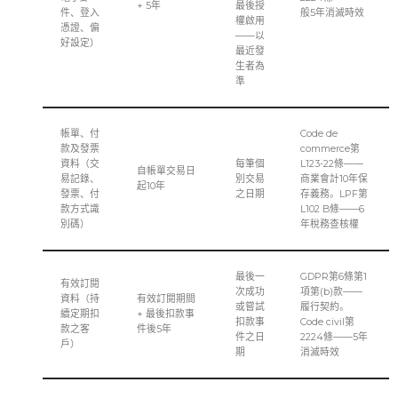
+ 5年
最後授
件、登入
般5年消滅時效
權啟用
憑證、偏
——以
好設定）
最近發
生者為
準
帳單、付
Code de
款及發票
commerce第
資料（交
每筆個
L123-22條——
自帳單交易日
易記錄、
別交易
商業會計10年保
起10年
發票、付
之日期
存義務。LPF第
款方式識
L102 B條——6
別碼）
年稅務查核權
最後一
GDPR第6條第1
有效訂閱
次成功
項第(b)款——
資料（持
有效訂閱期間
或嘗試
履行契約。
續定期扣
+ 最後扣款事
扣款事
Code civil第
款之客
件後5年
件之日
2224條——5年
戶）
期
消滅時效