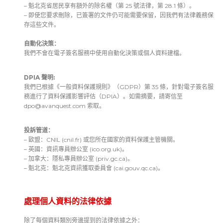
– 魁北克省居民享有額外的除名權（第 25 號法律，第 28.1 條）。
– 即使您要求刪除，已簽署的文件仍可能需要保留，因我們有法律義務保
存這些文件。
自動化決策：
我們不會在電子簽名服務中使用自動化決策或個人資料建檔。
DPIA 聲明:
我們已根據《一般資料保護規則》（GDPR）第 35 條，針對電子簽名服
務進行了資料保護影響評估（DPIA）。如需摘要，請寄信至
dpo@avanquest.com
索取。
投訴管道：
– 歐盟：CNIL (cnil.fr) 或您所在國家的資料保護主管機關。
– 英國：資訊專員辦公室 (ico.org.uk)。
– 加拿大：隱私專員辦公室 (priv.gc.ca)。
– 魁北克：魁北克資訊獲取委員會 (cai.gouv.qc.ca)。
處理個人資料的法律依據
除了每個資料類別旁邊提到的法律依據之外：