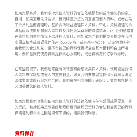
如果您是客戶，我們處理您個人資料的合法依據是契約或準備契約約定。
否則，如果適用法律要求，我們將基於您的同意處理個人資料，或者在為
了合法利益而處理時，基於合法利益處理個人資料。否則，資料處理的合
法基礎取決於相關個人資料以及我們收集資料的具體情況：(a) 我們通常會
在獲得您同意的情況下處理個人資料，例如當您向我們提交表格或在我們
處開立帳戶或確認我們使用 Cookie 時，或在某些情況下 (b) 處理資料符
合我們的合法利益，且不會被您的資料保護權益或基本權利和自由所凌
駕，例如當我們使用資料提供核心服務時，或當資料用於打擊詐欺時。
在某些情況下，我們也可能有法律義務向您收集個人資料，或可能需要個
人資料來保護您或他人的重要利益。如果我們要求您提供個人資料以滿足
法律要求或履行與您的合約，我們會在相關時間明確說明，並告知您是否
必須提供您的個人資料。
如果您對我們收集和使用您個人資料的法律依據有任何疑問或需要進一步
的資訊，包括如果您想更好地瞭解我們處理您資料的合法利益與您的資料
保護權利和自由之間是如何平衡的，請與我們聯繫。
資料保存