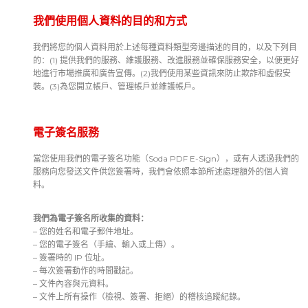
我們使用個人資料的目的和方式
我們將您的個人資料用於上述每種資料類型旁邊描述的目的，以及下列目
的：(1) 提供我們的服務、維護服務、改進服務並確保服務安全，以便更好
地進行市場推廣和廣告宣傳。(2)我們使用某些資訊來防止欺詐和虛假安
裝。(3)為您開立帳戶、管理帳戶並維護帳戶。
電子簽名服務
當您使用我們的電子簽名功能（Soda PDF E-Sign），或有人透過我們的
服務向您發送文件供您簽署時，我們會依照本節所述處理額外的個人資
料。
我們為電子簽名所收集的資料：
– 您的姓名和電子郵件地址。
– 您的電子簽名（手繪、輸入或上傳）。
– 簽署時的 IP 位址。
– 每次簽署動作的時間戳記。
– 文件內容與元資料。
– 文件上所有操作（檢視、簽署、拒絕）的稽核追蹤紀錄。