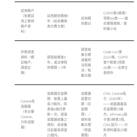
試用帳戶
GDPR第5條第1
（免費試
試用期到期後1
試用期
項第(e)款——儲
用之暫時
年（如未轉換
到期日
存期限限制／資
帳戶資
為付費方案）
料最小化
料）
調查結
詐欺調查
Code civil第
案日期
資料（標
調查結案後5
2224條。GDPR
或最終
記帳戶、
年，或法律程
第17條第3項第
法院裁
調查記
序期間 + 5年
(e)款——法律主
決／和
錄）
張例外
解日期
追蹤器存留期
追蹤器
CNIL Cookie指
限：裝置上最
設置日
引（2020年）
Cookie及
長13個月。同
期（存
——追蹤器最長
追蹤器
意每6個月更
留期
存留期限13個
（非必要
新一次。透過
限）／
月。ePrivacy指
Cookie、
追蹤器收集之
資料收
令第5條第3項。
分析追蹤
資料：自收集
集日期
CNIL指引——分
器）
日起最長保留
（保留
析資料最長25個
25個月。
期限）
月