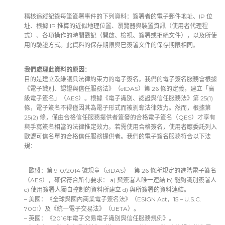
稽核追蹤記錄每筆簽署事件的下列資料：簽署者的電子郵件地址、IP 位
址、根據 IP 推算的近似地理位置、瀏覽器與裝置資訊（使用者代理程
式）、各項操作的時間戳記（開啟、檢視、簽署或拒絕文件），以及所使
用的驗證方式。此資料的保存期限與已簽署文件的保存期限相同。
我們處理此資料的原因：
目的是建立及維護具法律約束力的電子簽名。我們的電子簽名服務會根據
《電子識別、認證與信任服務法》（eIDAS）第 26 條的定義，建立「高
級電子簽名」（AES）。根據《電子識別、認證與信任服務法》第 25(1)
條，電子簽名不得僅因其為電子形式而被剝奪法律效力。然而，根據第
25(2) 條，僅由合格信任服務提供者簽發的合格電子簽名（QES）才享有
與手寫簽名相當的法律推定效力。若需使用合格簽名，使用者應委託列入
歐盟可信名單的合格信任服務提供者。我們的電子簽名服務符合以下法
規：
– 歐盟：第 910/2014 號規章（eIDAS）– 第 26 條所規定的進階電子簽名
（AES），確保符合所有要求： a) 與簽署人唯一連結 b) 能夠識別簽署人
c) 使用簽署人獨自控制的資料所建立 d) 與所簽署的資料連結。
– 美國：《全球與國內商業電子簽名法》（ESIGN Act，15 – U.S.C.
7001）及《統一電子交易法》（UETA）。
– 英國：《2016年電子交易電子識別與信任服務規例》。