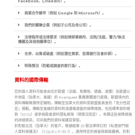
Facebook、LinkedIn）。
商業合作夥伴（例如 Google 和 Microsoft）。
我們的關聯企業（例如子公司及母公司）。
法律程序或法律要求（例如律師事務所、法院/法庭、警方/執法
機關及其他相關單位）。
合併、出售或破產（例如潛在買家、投資銀行及會計師）。
特殊情況（防範或調查詐欺行為）。
資料的國際傳輸
您的個人資料可能會由位於歐盟（法國、馬爾他、德國、波蘭）及歐盟以
外地區（加拿大、美國）的 Avanquest 集團實體進行處理。歐盟境內的
資料傳輸無需特定機制。傳輸至加拿大的資料受歐盟委員會的「充分性認
定」規範。傳輸至美國的資料則須遵循適當的保障措施，包括標準契約條
款（SCCs）或參與歐美資料隱私框架（視情況而定）。有關這些保障措施
的詳細資訊，可向我們的資料保護官索取。
針對魁北克（加拿大）的客戶，根據經第 25 號法律修訂的《私營部門個
人資料保護法》（CQLR c P-39.1），適用特定的保留與銷毀義務。針對