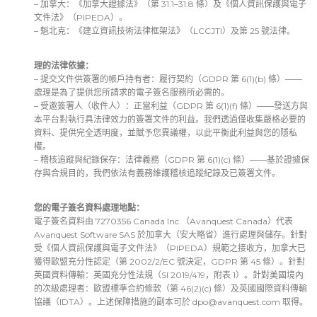
– 加拿大：《加拿大證據法》（第 31.1–31.8 條）及《個人資訊保護與電子
文件法》（PIPEDA）。
– 魁北克：《建立資訊技術法律框架法》（LCCJTI）及第 25 號法律。
理的法律依據：
– 提交文件供簽署的帳戶持有者：履行契約（GDPR 第 6(1)(b) 條）——
處理是為了提供您所請求的電子簽名服務所必需的。
– 受邀簽署人（收件人）：正當利益（GDPR 第 6(1)(f) 條）——發送方與
本平台對執行具法律效力的簽署文件的利益。我們透過僅收集嚴格必要的
資料、提供完全透明度，並賦予您異議權，以此平衡此利益與您的隱私
權。
– 稽核追蹤與紀錄保存：法律義務（GDPR 第 6(1)(c) 條）——基於證據保
存與合規目的，我們依法有義務維護稽核追蹤紀錄及已簽署文件。
您的電子簽名資料處理地點：
電子簽名資料由 7270356 Canada Inc.（Avanquest Canada）代表
Avanquest Software SAS 於加拿大（安大略省）進行處理與儲存。針對
受《個人資訊保護與電子文件法》（PIPEDA）規範之接收方，加拿大已
獲得歐盟充分性認定（第 2002/2/EC 號決定，GDPR 第 45 條）。針對
英國資料傳輸：英國充分性法規（SI 2019/419，附表 1）。針對美國境內
的次級處理者：歐盟標準合約條款（第 46(2)(c) 條）及英國國際資料傳輸
協議（IDTA）。上述保障措施的副本可於
dpo@avanquest.com
取得。