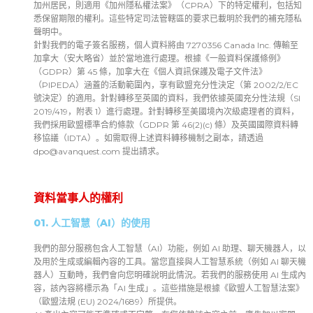
加州居民，則適用《加州隱私權法案》（CPRA）下的特定權利，包括知
悉保留期限的權利。這些特定司法管轄區的要求已載明於我們的補充隱私
聲明中。
針對我們的電子簽名服務，個人資料將由 7270356 Canada Inc. 傳輸至
加拿大（安大略省）並於當地進行處理。根據《一般資料保護條例》
（GDPR）第 45 條，加拿大在《個人資訊保護及電子文件法》
（PIPEDA）涵蓋的活動範圍內，享有歐盟充分性決定（第 2002/2/EC
號決定）的適用。針對轉移至英國的資料，我們依據英國充分性法規（SI
2019/419，附表 1）進行處理。針對轉移至美國境內次級處理者的資料，
我們採用歐盟標準合約條款（GDPR 第 46(2)(c) 條）及英國國際資料轉
移協議（IDTA）。如需取得上述資料轉移機制之副本，請透過
dpo@avanquest.com
提出請求。
資料當事人的權利
01. 人工智慧（AI）的使用
我們的部分服務包含人工智慧（AI）功能，例如 AI 助理、聊天機器人，以
及用於生成或編輯內容的工具。當您直接與人工智慧系統（例如 AI 聊天機
器人）互動時，我們會向您明確說明此情況。若我們的服務使用 AI 生成內
容，該內容將標示為「AI 生成」。這些措施是根據《歐盟人工智慧法案》
（歐盟法規 (EU) 2024/1689）所提供。