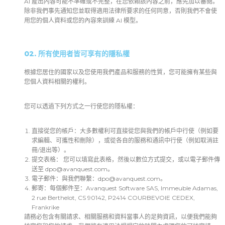
AI 產出內容可能不準確或不完整，在您依賴該內容之前，應先加以審閱。
除非我們事先通知您並取得適用法律所要求的任何同意，否則我們不會使
用您的個人資料或您的內容來訓練 AI 模型。
02. 所有使用者皆可享有的隱私權
根據您居住的國家以及您使用我們產品和服務的性質，您可能擁有某些與
您個人資料相關的權利。
您可以透過下列方式之一行使您的隱私權：
直接從您的帳戶：大多數權利可直接從您與我們的帳戶中行使（例如要
求編輯、可攜性和刪除），或從各自的服務和通訊中行使（例如取消註
冊/退出等）。
提交表格： 您可以填寫此表格，然後以數位方式提交，或以電子郵件傳
送至
dpo@avanquest.com
。
電子郵件：與我們聯繫：
dpo@avanquest.com
。
郵寄：每個郵件至：Avanquest Software SAS, Immeuble Adamas,
2 rue Berthelot, CS 90142, P2414 COURBEVOIE CEDEX,
Frankrike
請務必包含有關請求、相關服務和資料當事人的足夠資訊，以便我們能夠