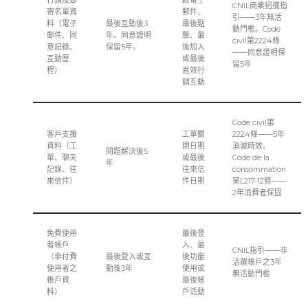
行銷及郵
啟電子
CNIL商業招攬指
寄名單資
郵件、
引——3年無活
料（電子
最後互動後3
最後點
動門檻。Code
郵件、同
年。同意證明
擊、最
civil第2224條
意記錄、
保留5年。
後加入
——同意證明保
互動歷
或最後
留5年
程）
直效行
銷互動
Code civil第
客戶支援
工單關
2224條——5年
資料（工
閉日期
消滅時效。
問題解決後5
單、聊天
或最後
Code de la
年
記錄、往
往來信
consommation
來信件）
件日期
第L217-12條——
2年消費者保固
免費使用
最後登
者帳戶
入、最
CNIL指引——非
（非付費
最後登入或互
後功能
活躍帳戶之3年
使用者之
動後3年
使用或
無活動門檻
帳戶資
最後帳
料）
戶活動