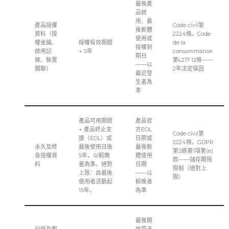
最後產
品啟
用、最
產品授權
Code civil第
後軟體
資料（授
2224條。Code
使用或
權金鑰、
授權有效期間
de la
授權到
啟用記
+ 5年
consommation
期日
錄、裝置
第L217-12條——
——以
關聯）
2年法定保固
最近發
生者為
準
產品可用期間
產品官
+ 產品終止支
方EOL
Code civil第
援（EOL）或
日期或
2224條。GDPR
永久及終
最後使用日後
最後軟
第5條第1項第(e)
身授權資
5年，以較晚
體使用
款——儲存期限
料
者為準。絕對
日期
限制（絕對上
上限：自最後
——以
限）
使用者活動起
較晚者
15年。
為準
最後開