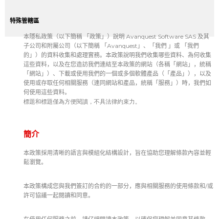
特殊管轄區
本隱私政策（以下簡稱 「政策」）說明 Avanquest Software SAS 及其
子公司和附屬公司（以下簡稱 「Avanquest」、「我們 」或 「我們
的」）的資料收集和處理實務。本政策說明我們收集哪些資料、為何收集
這些資料，以及在您造訪我們連結至本政策的網站（各稱「網站」，統稱
「網站」）、下載或使用我們的一個或多個軟體產品（「產品」），以及
使用或存取任何相關服務（連同網站和產品，統稱「服務」）時，我們如
何使用這些資料。
標題和標題僅為方便閱讀，不具法律約束力。
簡介
本政策採用清晰的語言與模組化結構設計，旨在協助您理解條款內容並輕
鬆瀏覽。
本政策構成您與我們簽訂的合約的一部分，應與相關服務的使用條款和/或
許可協議一起閱讀和同意。