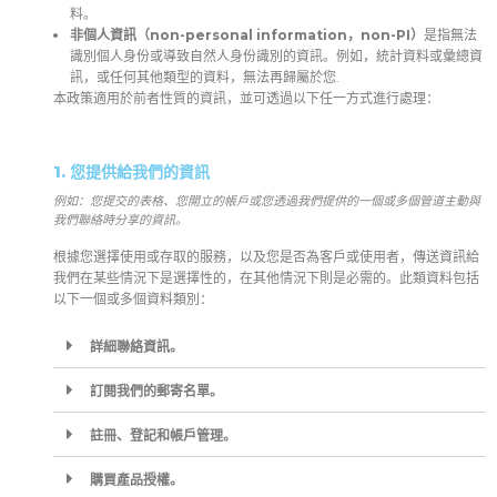
料。
非個人資訊（non-personal information，non-PI）
是指無法
識別個人身份或導致自然人身份識別的資訊。例如，統計資料或彙總資
訊，或任何其他類型的資料，無法再歸屬於您
.
本政策適用於前者性質的資訊，並可透過以下任一方式進行處理：
1. 您提供給我們的資訊
例如：您提交的表格、您開立的帳戶或您透過我們提供的一個或多個管道主動與
我們聯絡時分享的資訊。
根據您選擇使用或存取的服務，以及您是否為客戶或使用者，傳送資訊給
我們在某些情況下是選擇性的，在其他情況下則是必需的。此類資料包括
以下一個或多個資料類別：
詳細聯絡資訊。
訂閱我們的郵寄名單。
註冊、登記和帳戶管理。
購買產品授權。