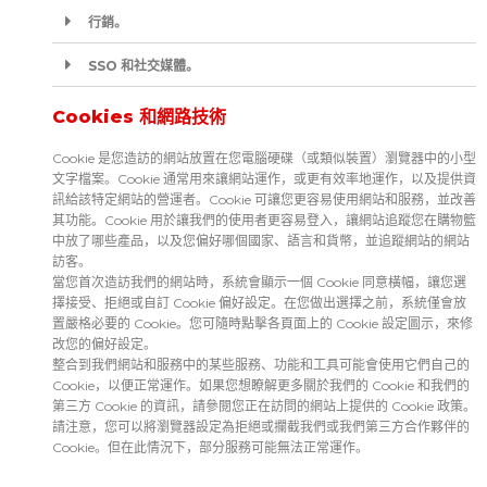
行銷。
SSO 和社交媒體。
Cookies 和網路技術
Cookie 是您造訪的網站放置在您電腦硬碟（或類似裝置）瀏覽器中的小型
文字檔案。Cookie 通常用來讓網站運作，或更有效率地運作，以及提供資
訊給該特定網站的營運者。Cookie 可讓您更容易使用網站和服務，並改善
其功能。Cookie 用於讓我們的使用者更容易登入，讓網站追蹤您在購物籃
中放了哪些產品，以及您偏好哪個國家、語言和貨幣，並追蹤網站的網站
訪客。
當您首次造訪我們的網站時，系統會顯示一個 Cookie 同意橫幅，讓您選
擇接受、拒絕或自訂 Cookie 偏好設定。在您做出選擇之前，系統僅會放
置嚴格必要的 Cookie。您可隨時點擊各頁面上的 Cookie 設定圖示，來修
改您的偏好設定。
整合到我們網站和服務中的某些服務、功能和工具可能會使用它們自己的
Cookie，以便正常運作。如果您想瞭解更多關於我們的 Cookie 和我們的
第三方 Cookie 的資訊，請參閱您正在訪問的網站上提供的 Cookie 政策。
請注意，您可以將瀏覽器設定為拒絕或攔截我們或我們第三方合作夥伴的
Cookie。但在此情況下，部分服務可能無法正常運作。