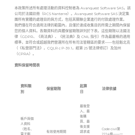
本政策所述所有處理活動的資料控制者為 Avanquest Software SAS，該
公司於法國註冊（RCS Nanterre）。Avanquest Software SAS 決定集
團所有實體的處理目的與方式，包括其關聯企業進行的付款處理作業。
我們僅在符合適用法律的範圍內，且僅於達成收集目的所需之期間內保留
您的個人資料。各類資料的具體保留期限詳列於下表。這些期限以法國法
律（GDPR、《商法典》、《民法典》及 CNIL 指引）作為最嚴格的適用
標準，並符合或超越我們營運所在所有司法管轄區的要求——包括魁北克
（《私營部門法》，CQLR c P-39.1，經第 25 號法律修訂）及加州
（CPRA）。
資料保留時間表
資料類
起算
保留期限
法律依據
別
日
最後登
入、最
後購
帳戶與個
買、最
人資料
後支援
（姓名、
Code civil第
有效使用期間
請求或
電子郵
2224條——一