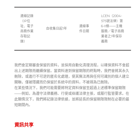
連線記錄
LCEN（2004-
（IP位
575號法律）第
址、電子
連線事
6-II條——主機
自收集日起1年
商務作業
件日期
服務／電子商務
存取記
業者之1年保存
錄）
義務
我們會定期審查保留的資料，並採用自動化清理流程，以確保資料不會超
出上述期限而繼續保留。當資料達到保留期限的終點時，我們會將其永久
刪除，或進行不可逆的匿名化處理，使其無法再與任何可識別的個人建立
關聯。僅被隱藏而仍保留於系統中的資料，不被視為已刪除。
在某些情況下，我們可能需要將特定資料保留至超過上述標準保留期限
——例如，為遵守法律義務、行使或辯護法律主張，或履行監管要求。在
此類情況下，我們將記錄法律依據，並將延長的保留期限限制在必要的最
短期間內。
資訊共享