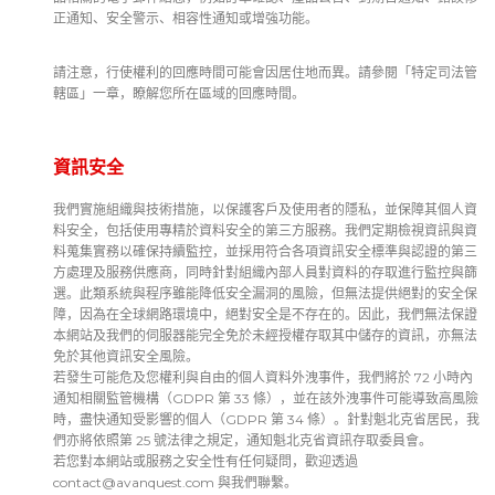
正通知、安全警示、相容性通知或增強功能。
請注意，行使權利的回應時間可能會因居住地而異。請參閱「特定司法管
轄區」一章，瞭解您所在區域的回應時間。
資訊安全
我們實施組織與技術措施，以保護客戶及使用者的隱私，並保障其個人資
料安全，包括使用專精於資料安全的第三方服務。我們定期檢視資訊與資
料蒐集實務以確保持續監控，並採用符合各項資訊安全標準與認證的第三
方處理及服務供應商，同時針對組織內部人員對資料的存取進行監控與篩
選。此類系統與程序雖能降低安全漏洞的風險，但無法提供絕對的安全保
障，因為在全球網路環境中，絕對安全是不存在的。因此，我們無法保證
本網站及我們的伺服器能完全免於未經授權存取其中儲存的資訊，亦無法
免於其他資訊安全風險。
若發生可能危及您權利與自由的個人資料外洩事件，我們將於 72 小時內
通知相關監管機構（GDPR 第 33 條），並在該外洩事件可能導致高風險
時，盡快通知受影響的個人（GDPR 第 34 條）。針對魁北克省居民，我
們亦將依照第 25 號法律之規定，通知魁北克省資訊存取委員會。
若您對本網站或服務之安全性有任何疑問，歡迎透過
contact@avanquest.com
與我們聯繫。