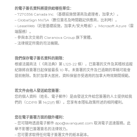
的電子簽名資料將提供給哪些單位：
– 7270356 Canada Inc.（基礎設施營運商及處理者，加拿大）。
– GlobalSign NV/SA（數位簽名及時間戳記供應商，比利時）。
– LeaseWeb（託管基礎設施，加拿大/安大略省）。Microsoft Azure（雲
端服務）。
– 參與本次交易的 Claranova Group 旗下實體。
– 法律規定所需的司法機關。
我們保存電子簽名資料的期限：
根據法國商法（《商法典》第 L123-22 條），已簽署的文件及其稽核追蹤
紀錄將自簽署日起保留最長 10 年。未簽署的文件及已過期的草稿可能會
提前刪除。對於加拿大居民，資料保留亦受適用的加拿大時效期間規範。
若文件由他人發送給您簽署：
您的個人資料（姓名、電子郵件）是由發送文件給您簽署的人士提供給我
們的（GDPR 第 14(2)(f) 條）。您享有本隱私政策所述的相同權利。
您在電子簽署方面的額外權利：
– 您可隨時透過電子郵件
dpo@avanquest.com
取消電子送達服務。此
舉不影響已簽署簽名的法律效力。
– 您可要求取得任何電子簽署文件的紙本副本。