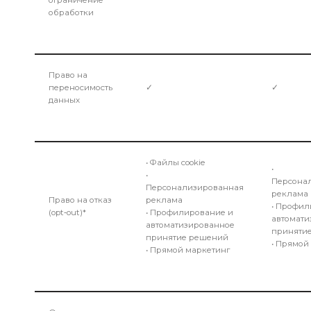
ограничение
обработки
Право на
переносимость
✓
✓
данных
• Файлы cookie
•
•
Персона
Персонализированная
реклама
Право на отказ
реклама
• Профил
(opt‑out)*
• Профилирование и
автомати
автоматизированное
приняти
принятие решений
• Прямой
• Прямой маркетинг