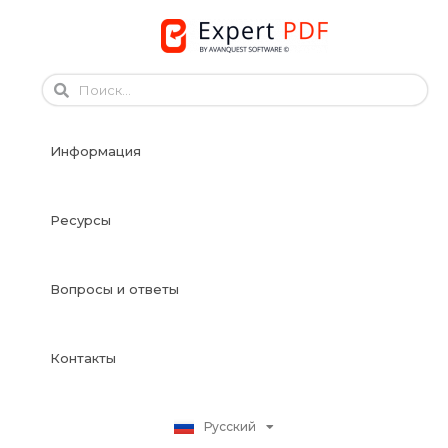
Skip
to
English
content
Français
Français
Информация
Deutsch
Español
Italiano
Ресурсы
Português
Dansk
Вопросы и ответы
Svenska
Norsk Bokmål
Suomi
Контакты
Nederlands
Polski
Русский
日本語