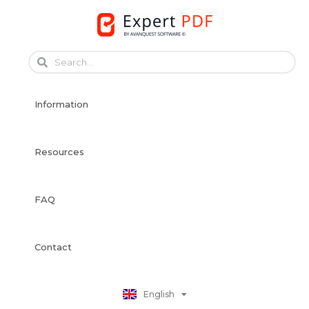
Skip
to
content
Français
Français
Information
Deutsch
Español
Italiano
Resources
Português
Dansk
FAQ
Svenska
Norsk Bokmål
Suomi
Contact
Nederlands
Polski
English
日本語