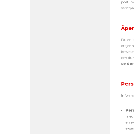
post, h
samtykk
Åpen
Du er ik
erkjenn
kreve a
om du vi
se de
Pers
Informa
Per
med a
en e
ekse