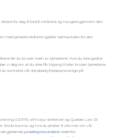
 lettere for deg å forstå vilkårene og navigere gjennom den.
n med tjenestevilkårene og/eller lisensavtalen for den
kårene før du bruker noen av tjenestene. Hvis du ikke godtar
er vi deg om at du ikke får tilgang til eller bruker tjenestene.
kal du kontakte vår databeskyttelsesansvarlige på:
ordning (GDPR), ePrivacy-direktivet og Quebec Law 25
ler Storbritannia, og hvis du ønsker å vite mer om vår
ende gjeldende
jurisdiksjonsvarslene
nedenfor.