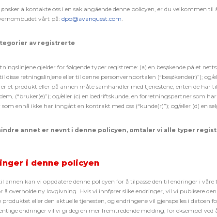
 ønsker å kontakte oss i en sak angående denne policyen, er du velkommen til å g
vernombudet vårt på:
dpo@avanquest.com
.
ategorier av registrerte
etningslinjene gjelder for følgende typer registrerte: (a) en besøkende på et nett
til disse retningslinjene eller til denne personvernportalen (“besøkende(r)”); og
erer et produkt eller på annen måte samhandler med tjenestene, enten de har tilg
dem, (“bruker(e)”); og/eller (c) en bedriftskunde, en forretningspartner som har 
 som ennå ikke har inngått en kontrakt med oss (“kunde(r)”); og/eller (d) en selg
ndre annet er nevnt i denne policyen, omtaler vi alle typer regis
inger i denne policyen
 til annen kan vi oppdatere denne policyen for å tilpasse den til endringer i våre
r å overholde ny lovgivning. Hvis vi innfører slike endringer, vil vi publisere d
e produktet eller den aktuelle tjenesten, og endringene vil gjenspeiles i datoen fo
entlige endringer vil vi gi deg en mer fremtredende melding, for eksempel ved 