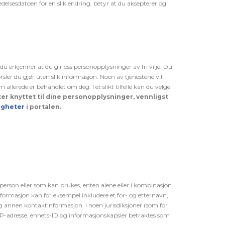
redelsesdatoen for en slik endring, betyr at du aksepterer og
 du erkjenner at du gir oss
personopplysninger
av fri vilje
. Du
rsler du gjør uten slik informasjon. Noen av tjenestene vil
 allerede er behandlet om deg. I et slikt tilfelle kan du velge
er knyttet til dine personopplysninger, vennligst
igheter
i portalen.
person eller som kan brukes, enten alene eller i kombinasjon
informasjon kan for eksempel inkludere et for- og etternavn,
g annen kontaktinformasjon. I noen jurisdiksjoner (som for
IP-adresse, enhets-ID og informasjonskapsler betraktes som