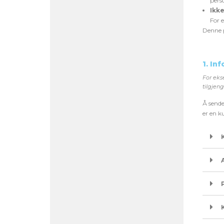
pers
Ikke
For e
Denne p
1. In
For eks
tilgjeng
Å sende 
er en k