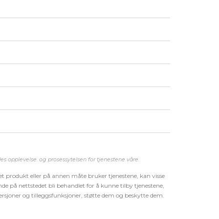
es opplevelse. og prosessytelse
n
for tjeneste
ne våre
.
 et produkt eller på annen måte bruker tjenestene, kan visse
e på nettstedet bli behandlet for å kunne tilby tjenestene,
rsjoner og tilleggsfunksjoner, støtte dem og beskytte dem.