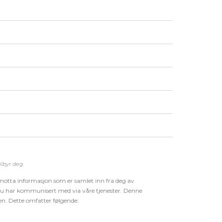
ilbyr deg
.
 motta informasjon som er samlet inn fra deg av
 du har kommunisert med via våre tjenester. Denne
den. Dette omfatter følgende: