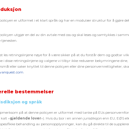
oduksjon
olicyen er utformet i et klart språk og har en modulær struktur for å gjøre det
olicyen utgjør en del av din avtale med oss og skal leses og samtykkes i samme
 tjenesten.
st les retningslinjene nøye for å være sikker på at du forstår dem og godtar vil
ne i disse retningslinjene og valgene vi tilbyr ikke reduserer bekymringene dine, b
rsmål eller saker knyttet til denne policyen eller dine personvernrettigheter, s
vanquest.com
.
relle bestemmelser
risdiksjon og språk
pmerksom på at denne policyen er utformet med tanke på EUs personvernfor
 kalt «
gjeldende lover
»). Hvis du bor i en annen jurisdiksjon enn EU, EØS el
spesifikke behandling av personopplysninger, kan du gå direkte til de suppler