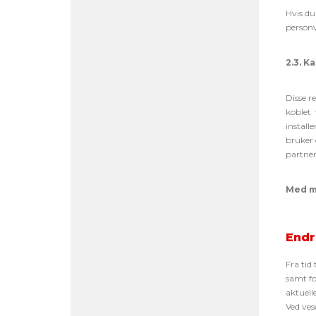
Hvis du
person
2.3. K
Disse r
koblet 
install
bruker 
partner
Med mi
Endr
Fra tid
samt fo
aktuell
Ved ves