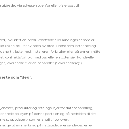
jøre det via adressen ovenfor eller via e-post til
sted, inkludert en produktnettside eller landingsside som er
/eller (b) en bruker av noen av produktene som laster ned og
ang til, laster ned, installerer, forbruker eller på annen måte
et kontraktsforhold med oss, eller en potensiell kunde eller
er, leverandør eller en behandler (“leverandør(e)”).
trerte som “deg”.
 tjenester, produkter og retningslinjer for databehandling,
en endrede policyen på denne portalen og på nettsiden til det
r «sist oppdatert» som er angitt i policyen.
å legge ut en merknad på nettstedet eller sende deg en e-