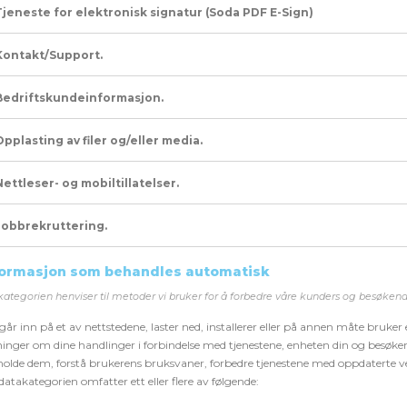
Tjeneste for elektronisk signatur (Soda PDF E-Sign)
Kontakt/Support.
Bedriftskundeinformasjon.
Opplasting av filer og/eller media.
Nettleser- og mobiltillatelser.
Jobbrekruttering.
nformasjon som behandles automatisk
kategorien
henviser
til m
etoder
vi bruker for å forbedre våre kunders og besøkend
går inn på et av nettstedene, laster ned, installerer eller på annen måte bruker
inger om dine handlinger i forbindelse med tjenestene, enheten din og besøkend
holde dem, forstå brukerens bruksvaner, forbedre tjenestene med oppdaterte ve
atakategorien omfatter ett eller flere av følgende: