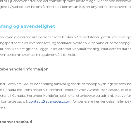
ld til Quebecs charter om det franske språket (lovforslag 96) er denne personve
ere i Quebec kan be om å motta all kommunikasjon knyttet til personvern på
mfang og anvendelighet
olicyen gjelder for alle personer som bruker våre nettsteder, produkter eller t
ingspartnere eller leverandører, og forklarer hvordan vi behandler personopplys
skunde, kan det gjelde tilleggs- eller alternative vilkår for deg, inkludert en d
ernbestemmelser som regulerer vårt forhold.
atabehandlerinformasjon
st Software SAS er behandlingsansvarlig for de personopplysningene som beha
 Canada Inc., som driver virksomhet under navnet Avanquest Canada, er et da
estene i Canada, herunder kundeforhold, lokal etterlevelse og administrative fu
kontakte oss på:
contact@avanquest.com
for generelle henvendelser, eller på
ern.
Personvernombud