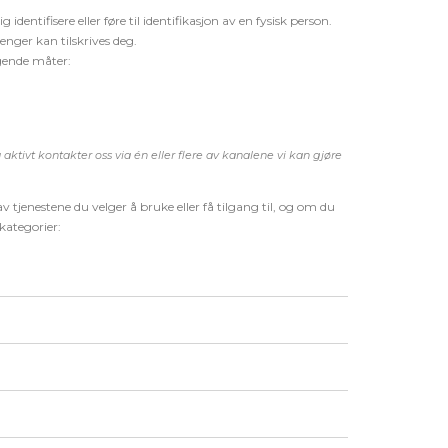
dentifisere eller føre til identifikasjon av en fysisk person.
enger kan tilskrives deg.
lgende måter:
 aktivt kontakter oss via
é
n eller flere av kanalene vi kan gjøre
 av tjenestene du velger å bruke eller få tilgang til, og om du
kategorier: