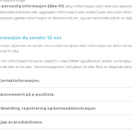
onopplysninger.
-personlig informasjon (ikke-PI)
betyr informasjon som ikke kan personlig i
ksempel statistikk eller aggregert informasjon eller andre typer data som ikke l
olicyen gjelder informasjon av førstnevnte art, og kan behandles på en av fø
formasjon du sender til oss
empel: skjemaer du sender inn, kontoer du åpner eller informasjon du deler når du
elig for deg.
inn informasjon til oss er valgfritt i visse tilfeller og påkrevd i andre, avhengig
unde eller en bruker. Denne kategorien inkluderer én eller flere av følgende data
Kontaktinformasjon.
Abonnement på e-postliste.
Påmelding, registrering og kontoadministrasjon.
Kjøp av produktlisens.