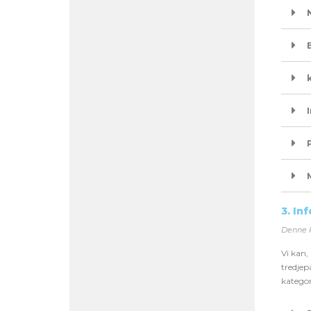
k
3. In
Denne 
Vi kan,
tredjep
kategor