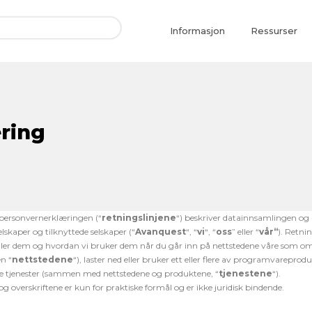
Informasjon
Ressurser
ring
personvernerklæringen (“
r
etningslinjene
“) beskriver datainnsamlingen og 
elskaper og tilknyttede selskaper (“
Avanquest
“, “
vi
“, “
oss
” eller “
vår
“
). Retnin
er dem og hvordan vi bruker dem når du går inn på netts
tedene
våre som
om
n “
nettstedene
“), laster ned eller bruker ett eller flere av programvareprod
te tjenester (sammen med netts
tedene
og produktene, “
tjenestene
“).
 og overskriftene er kun for
praktiske
formål og er ikke juridisk bindende.