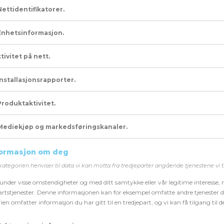
Nettidentifikatorer.
Enhetsinformasjon.
tivitet på nett.
Installasjonsrapporter.
Produktaktivitet.
Mediekjøp og markedsføringskanaler.
formasjon om deg
kategorien
henviser
til data vi kan motta fra tredjeparter angående tjenestene vi t
 under visse omstendigheter og med ditt samtykke eller vår legitime interesse,
artstjenester. Denne informasjonen kan for eksempel omfatte andre tjenester
ien omfatter informasjon du har gitt til en tredjepart, og vi kan få tilgang til 