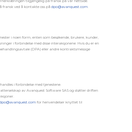
rnerklæringen tilgjengelig på fransk på vår nettside.
 fransk ved å kontakte oss på
dpo@avanquest.com
.
jenester i noen form, enten som besøkende, brukere, kunder,
ninger i forbindelse med disse interaksjonene. Hvis du er en
atabehandlingsavtale (DPA) eller andre kontraktsmessige
ndles i forbindelse med tjenestene.
tterselskap av Avanquest Software SAS og støtter driften
nksjoner.
dpo@avanquest.com
for henvendelser knyttet til