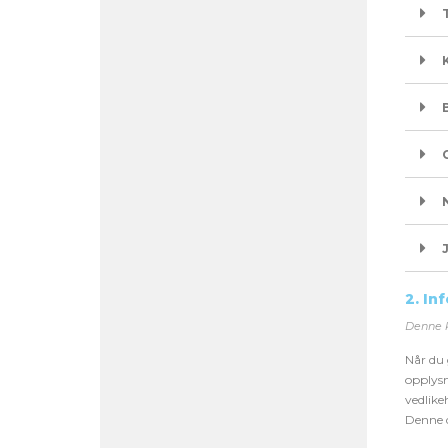
2. I
Denne 
Når du 
opplysn
vedlike
Denne d