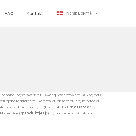
Polski
Norsk Bokmål
FAQ
Kontakt
日本語
-behandlingspraksisen til
Avanquest
Software SAS og dets
gslinjene forklarer hvilke data vi
inn
samler inn, hvorfor vi
fattes av
denne policyen (hver
enkelt
et “
nettsted
” og
uktene våre (“
p
rodukt(er)
“) og bruk
er
eller
får
tilgang til