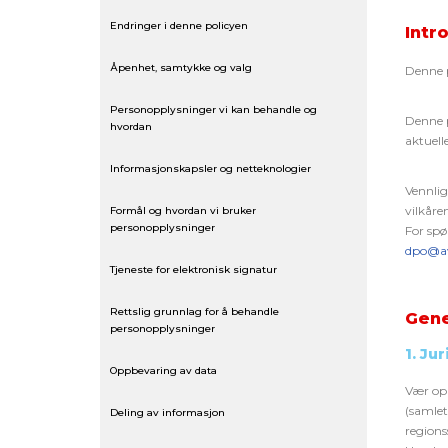
Endringer i denne policyen
Intr
Åpenhet, samtykke og valg
Denne p
Personopplysninger vi kan behandle og
Denne p
hvordan
aktuelle
Informasjonskapsler og netteknologier
Vennlig
vilkåre
Formål og hvordan vi bruker
personopplysninger
For spø
dpo@a
Tjeneste for elektronisk signatur
Rettslig grunnlag for å behandle
Gene
personopplysninger
1. Ju
Oppbevaring av data
Vær op
(samlet
Deling av informasjon
regions