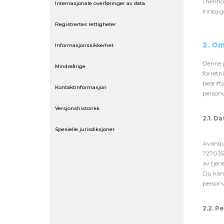
I henho
Internasjonale overføringer av data
Innbygg
Registrertes rettigheter
2. O
Informasjonssikkerhet
Denne p
Mindreårige
forretn
bedrift
Kontaktinformasjon
personv
Versjonshistorikk
2.1. D
Spesielle
juri
s
diksjoner
Avanque
7270356
av tjen
Du kan 
personv
2.2. 