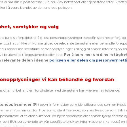
vis vi har din e-postadresse. Din bruk av nettstedet eller tjenestene etter ikraftt
er i å være bundet av den endrede policyen.
het, samtykke og valg
ke juridisk forpliktet til å gi oss
personopplysninger
(se definisjon nedenfor), og
er også at vi ikke vil kunne gi deg de relevante tjenestene eller behandle forespø
t du sender inn spesifikk
e
perso
no
pplysninger
i tillegg til annen informasjon som
l bruke slike tilleggstjenester eller ikke.
For å lære mer om dine rettighet
n relevante delen i denne
policyen eller delen om personvernrett
onopplysninger vi kan behandle og hvordan
sjonen vi behandler i forbindelse med tjenestene kan være en av følgende:
sonopplysninger (PI)
betyr informasjon som identifiserer deg som en fysisk 
nnen informasjon, for å personlig identifisere deg som en fysisk person. Slik 
-postadresse, et telefonnummer, en hjemmeadresse eller annen fysisk adresse o
mpel i EU), og avhengig av vår spesifikke bruk av informasjonen, kan også en 