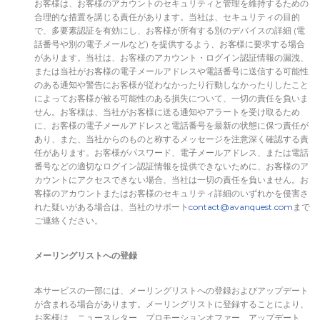
お客様は、お客様のアカウントのセキュリティと管理を維持するための
合理的な措置を講じる責任があります。当社は、セキュリティの目的
で、多要素認証を有効にし、お客様が所有する別のデバイスの詳細 (電
話番号や別の電子メールなど) を提供するよう、お客様に要求する場合
があります。当社は、お客様のアカウント・ログイン認証情報の漏洩、
または当社がお客様の電子メールアドレスや電話番号に送信する可能性
のある通知や警告にお客様が従わなかったり行動しなかったりしたこと
によってお客様が被る可能性のある損失について、一切の責任を負いま
せん。お客様は、当社がお客様に送る通知やアラートを受け取るため
に、お客様の電子メールアドレスと電話番号を最新の状態に保つ責任が
あり、また、当社からのものと称するメッセージを注意深く確認する責
任があります。お客様がパスワード、電子メールアドレス、または電話
番号などの適切なログイン認証情報を提供できないために、お客様のア
カウントにアクセスできない場合、当社は一切の責任を負いません。お
客様のアカウントまたはお客様のセキュリティ詳細のいずれかを侵害さ
れた疑いがある場合は、当社のサポート
contact@avanquest.com
まで
ご連絡ください。
メーリングリストへの登録
本サービスの一部には、メーリングリストへの登録およびアップデート
が含まれる場合があります。メーリングリストに登録することにより、
お客様は、ニュースレター、プロモーションオファー、アップデート、