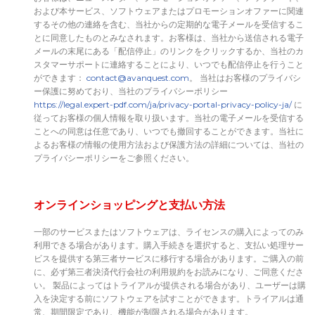
および本サービス、ソフトウェアまたはプロモーションオファーに関連
するその他の連絡を含む、当社からの定期的な電子メールを受信するこ
とに同意したものとみなされます。お客様は、当社から送信される電子
メールの末尾にある「配信停止」のリンクをクリックするか、当社のカ
スタマーサポートに連絡することにより、いつでも配信停止を行うこと
ができます：
contact@avanquest.com
。 当社はお客様のプライバシ
ー保護に努めており、当社のプライバシーポリシー
https://legal.expert-pdf.com/ja/privacy-portal-privacy-policy-ja/
に
従ってお客様の個人情報を取り扱います。当社の電子メールを受信する
ことへの同意は任意であり、いつでも撤回することができます。当社に
よるお客様の情報の使用方法および保護方法の詳細については、当社の
プライバシーポリシーをご参照ください。
オンラインショッピングと支払い方法
一部のサービスまたはソフトウェアは、ライセンスの購入によってのみ
利用できる場合があります。購入手続きを選択すると、支払い処理サー
ビスを提供する第三者サービスに移行する場合があります。ご購入の前
に、必ず第三者決済代行会社の利用規約をお読みになり、ご同意くださ
い。 製品によってはトライアルが提供される場合があり、ユーザーは購
入を決定する前にソフトウェアを試すことができます。トライアルは通
常、期間限定であり、機能が制限される場合があります。