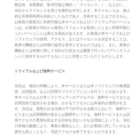
限定的、非商業的、取消可能な権利（「ライセンス」）、ならびに、、
当社からライセンスを受ける権利を付与します。本ライセンスは、個人
的な非商用利用を目的としたものであり、共有することはできません。
お客様の更新日に利用可能な本サービスおよびソフトウェアのバージョ
ンは、お客様が当社から最初にライセンスを取得したときに利用可能だ
ったバージョンとは異なる場合があります。お客様が本サービスおよび
ソフトウェアの使用、アクセス、またはライセンスを決定することは、
将来の機能または特徴の提供を条件とするものではなく、また、将来の
機能または特徴に関して当社が口頭または書面で行ったパブリックコメ
ントに依存するものでもないことに同意していただくものとします。
トライアルおよび無料サービス
当社は、独自の判断により、本サービスまたは本ソフトウェアの無償提
供、試用提供、および試用サブスクリプションを行うことがあります。
本サービスおよび本ソフトウェアへのアクセスが、無料サービスまたは
試用目的で提供される場合、かかるアクセスには本規約が適用されま
す。当社は、適用される法律の下で許可される限りにおいて、無料サー
ビスまたは試用期間の前または期間中いつでも、無料サービスまたは試
用アクセスの悪用を防止する目的を含むいかなる理由によっても、当社
の単独の裁量により、事前の通知なしに、またお客様に対していかなる
責任も負うことなく、当該アクセスを終了することができます。