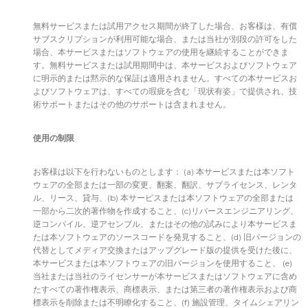
無料サービスまたは試用アクセス期間が終了した場合、お客様は、有償
サブスクリプションが利用可能な場合、または当社が別段の許可をした
場合、本サービスまたはソフトウェアの使用を継続することができま
す。無料サービスまたは試用期間中は、本サービスおよびソフトウェア
に明示的または黙示的な保証は適用されません。すべての本サービスお
よびソフトウェアは、すべての瑕疵を含む「現状有姿」で提供され、技
術サポートまたはその他のサポートは含まれません。
使用の制限
お客様は以下を行わないものとします： (a) 本サービスまたは本ソフト
ウェアの全部または一部の変更、翻案、翻訳、サブライセンス、レンタ
ル、リース、貸与、(b) 本サービスまたは本ソフトウェアの全部または
一部から二次的著作物を作成すること、(c)リバースエンジニアリング、
逆コンパイル、逆アセンブル、またはその他の試みにより本サービスま
たは本ソフトウェアのソースコードを発見すること、(d) 旧バージョンの
代替としてメディア交換またはアップグレード版の提供を受けた後に、
本サービスまたは本ソフトウェアの旧バージョンを使用すること、 (e)
当社または当社のライセンサーが本サービスまたはソフトウェアに含め
たすべての著作権表示、商標表示、または第三者の著作権表示および商
標表示を削除または不明瞭化すること、(f) 施設管理、タイムシェアリン