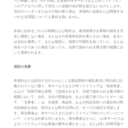
った事象に先立つ6ヶ月間にお客様が本サービスおよび本ソフトウェア
へのアクセスに対して支払った金額の合計額を超えないものとします。
当社のベンダーまたはその他の第三者は、本規約に起因または関連する
いかなる問題についても責任を負いません。
本条に定めるこれらの制限および除外は、救済措置がお客様の損失を完
全に補償しない場合、またはその本質的目的を果たさない場合、あるい
は当社が連帯して、または個別に、損害の可能性を知っていた、または
知るべきであった場合であっても、法律で認められる最大限の範囲にお
いて適用されます。
保証の免責
本規約または該当するEULAもしくは製品固有の補足条項に明示的に記
載されていない限り、本サービスおよび本ソフトウェアは「現状有姿」
および「利用可能な状態」で提供されます。法律で認められる最大限の
範囲において、当社、当社の関連会社、および第三者プロバイダー（以
下、「当事者」）は、非侵害、商品性、および特定目的への適合性の黙
示的保証を含め、明示または黙示を問わず、すべての保証を否認しま
す。両当事者は、本サービスまたは本ソフトウェア内のコンテンツにつ
いて、いかなる約束も行いません。両当事者はさらに、(a)本サービスお
よびソフトウェアがお客様の要件を満たすこと、または常に利用可能で