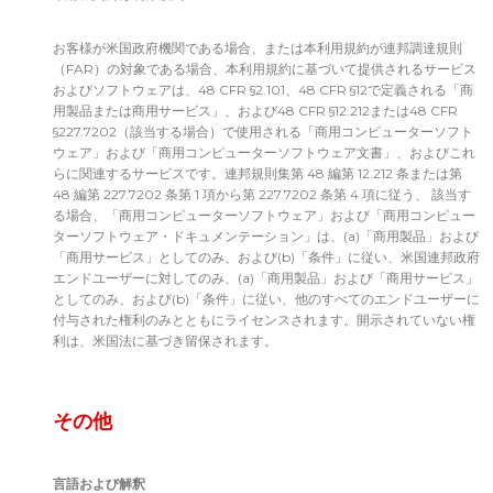
お客様が米国政府機関である場合、または本利用規約が連邦調達規則
（FAR）の対象である場合、本利用規約に基づいて提供されるサービス
およびソフトウェアは、48 CFR §2.101、48 CFR §12で定義される「商
用製品または商用サービス」、および48 CFR §12.212または48 CFR
§227.7202（該当する場合）で使用される「商用コンピューターソフト
ウェア」および「商用コンピューターソフトウェア文書」、およびこれ
らに関連するサービスです。連邦規則集第 48 編第 12.212 条または第
48 編第 227.7202 条第 1 項から第 227.7202 条第 4 項に従う、 該当す
る場合、「商用コンピューターソフトウェア」および「商用コンピュー
ターソフトウェア・ドキュメンテーション」は、(a)「商用製品」および
「商用サービス」としてのみ、および(b)「条件」に従い、米国連邦政府
エンドユーザーに対してのみ、(a)「商用製品」および「商用サービス」
としてのみ、および(b)「条件」に従い、他のすべてのエンドユーザーに
付与された権利のみとともにライセンスされます。開示されていない権
利は、米国法に基づき留保されます。
その他
言語および解釈