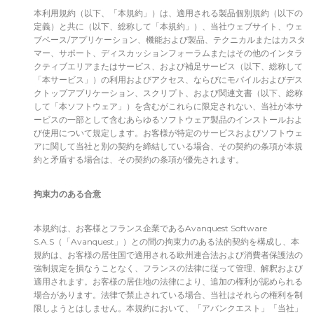
本利用規約（以下、「本規約」）は、適用される製品個別規約（以下の
定義）と共に（以下、総称して「本規約」）、当社ウェブサイト、ウェ
ブベース/アプリケーション、機能および製品、テクニカルまたはカスタ
マー、サポート、ディスカッションフォーラムまたはその他のインタラ
クティブエリアまたはサービス、および補足サービス（以下、総称して
「本サービス」）の利用およびアクセス、ならびにモバイルおよびデス
クトップアプリケーション、スクリプト、および関連文書（以下、総称
して「本ソフトウェア」）を含むがこれらに限定されない、当社が本サ
ービスの一部として含むあらゆるソフトウェア製品のインストールおよ
び使用について規定します。お客様が特定のサービスおよびソフトウェ
アに関して当社と別の契約を締結している場合、その契約の条項が本規
約と矛盾する場合は、その契約の条項が優先されます。
拘束力のある合意
本規約は、お客様とフランス企業であるAvanquest Software
S.A.S（「Avanquest」）との間の拘束力のある法的契約を構成し、本
規約は、お客様の居住国で適用される欧州連合法および消費者保護法の
強制規定を損なうことなく、フランスの法律に従って管理、解釈および
適用されます。お客様の居住地の法律により、追加の権利が認められる
場合があります。法律で禁止されている場合、当社はそれらの権利を制
限しようとはしません。本規約において、「アバンクエスト」「当社」