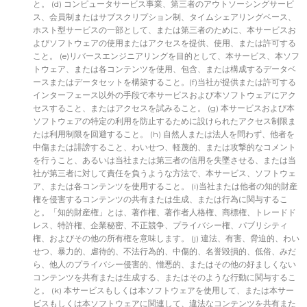
と。 (d) コンピュータサービス事業、第三者のアウトソーシングサービ
ス、会員制またはサブスクリプション制、タイムシェアリングベース、
ホスト型サービスの一部として、または第三者のために、本サービスお
よびソフトウェアの使用またはアクセスを提供、使用、または許可する
こと。 (e)リバースエンジニアリングを目的として、本サービス、本ソフ
トウェア、または各コンテンツを使用、包含、または構成するデータベ
ースまたはデータセットを構築すること。(f)当社が提供または許可する
インターフェース以外の手段で本サービスおよび本ソフトウェアにアク
セスすること、またはアクセスを試みること。 (g) 本サービスおよび本
ソフトウェアの特定の利用を防止するために設けられたアクセス制限ま
たは利用制限を回避すること。 (h) 自然人または法人を問わず、他者を
中傷または誹謗すること、わいせつ、軽蔑的、または攻撃的なコメント
を行うこと、あるいは当社または第三者の信用を失墜させる、または当
社が第三者に対して責任を負うような方法で、本サービス、ソフトウェ
ア、または各コンテンツを使用すること。 (i)当社または他者の知的財産
権を侵害するコンテンツの共有または生成、または行為に関与するこ
と。「知的財産権」とは、著作権、著作者人格権、商標権、トレードド
レス、特許権、企業秘密、不正競争、プライバシー権、パブリシティ
権、およびその他の所有権を意味します。 (j) 違法、有害、脅迫的、わい
せつ、暴力的、虐待的、不法行為的、中傷的、名誉毀損的、低俗、みだ
ら、他人のプライバシー侵害的、憎悪的、またはその他の好ましくない
コンテンツを共有または生成する、またはそのような行動に関与するこ
と。 (k) 本サービスもしくは本ソフトウェアを使用して、または本サー
ビスもしくは本ソフトウェアに関連して、違法なコンテンツを共有また