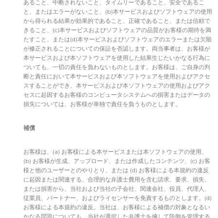
あること、中断されないこと、タイムリーであること、安全であるこ
と、またはエラーがないこと、(b)本サービスおよびソフトウェアの使用
から得られる結果が効果的であること、正確であること、または信頼で
きること、(c)本サービスおよびソフトウェアの品質がお客様の期待を満
たすこと、または(d)本サービスおよびソフトウェアのエラーまたは欠陥
が修正されることについての保証を否認します。両当事者は、お客様が
本サービスおよび本ソフトウェアを使用した結果生じたいかなる行為に
ついても、一切の責任を負わないものとします。お客様は、ご自身の判
断と責任において本サービスおよび本ソフトウェアを使用およびアクセ
スすることができ、本サービスおよび本ソフトウェアの使用およびアク
セスに起因するお客様のコンピュータシステムへの損害またはデータの
損失については、お客様が単独で責任を負うものとします。
補償
お客様は、(a) お客様による本サービスまたは本ソフトウェアの使用、
(b) お客様が生成、アップロード、または作成したコンテンツ、(c) お客
様と他のユーザーとのやりとり、または (d) お客様による本規約の違反
に起因または関連する、合理的な弁護士費用を含む請求、要求、損失、
または損害から、当社および当社の子会社、関連会社、役員、代理人、
従業員、パートナー、およびライセンサーを免責するものとします。(d)
お客様による本規約の違反。当社は、お客様による補償の対象となるい
かなる問題についても、当社が選択した弁護士を擁して防御を管理する