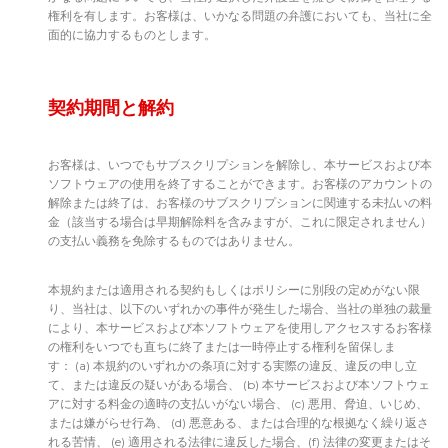
権利を有します。お客様は、いかなる問題の弁護においても、当社に全
面的に協力するものとします。
契約期間と解約
お客様は、いつでもサブスクリプションを解除し、本サービスおよび本
ソフトウェアの使用を終了することができます。お客様のアカウントの
解除または終了は、お客様のサブスクリプションに関連する未払いの料
金（該当する場合は早期解除料を含みますが、これに限定されません）
の支払い義務を免除するものではありません。
本規約または適用される契約もしくはポリシーに別段の定めがない限
り、当社は、以下のいずれかの事件が発生した場合、当社の単独の裁量
により、本サービスおよび本ソフトウェアを使用しアクセスするお客様
の権利をいつでも直ちに終了または一時停止する権利を留保しま
す： (a) 本規約のいずれかの条項に対する実際の違反、違反の申し立
て、または違反の疑いがある場合、 (b) 本サービスおよび本ソフトウェ
アに対する料金の適時の支払いがない場合、 (c) 悪用、脅迫、いじめ、
または嫌がらせ行為、 (d) 悪意ある、または合理的な根拠なく繰り返さ
れる苦情、 (e) 適用される法律に違反した場合、(f) 法律の変更またはそ