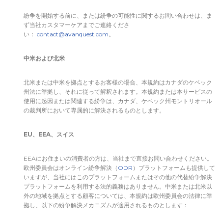
紛争を開始する前に、または紛争の可能性に関するお問い合わせは、ま
ず当社カスタマーケアまでご連絡くださ
い：
contact@avanquest.com
。
中米および北米
北米または中米を拠点とするお客様の場合、本規約はカナダのケベック
州法に準拠し、それに従って解釈されます。本規約または本サービスの
使用に起因または関連する紛争は、カナダ、ケベック州モントリオール
の裁判所において専属的に解決されるものとします。
EU
、
EEA
、スイス
EEAにお住まいの消費者の方は、当社まで直接お問い合わせください。
欧州委員会はオンライン紛争解決（
ODR
）プラットフォームも提供して
いますが、当社にはこのプラットフォームまたはその他の代替紛争解決
プラットフォームを利用する法的義務はありません。中米または北米以
外の地域を拠点とする顧客については、本規約は欧州委員会の法律に準
拠し、以下の紛争解決メカニズムが適用されるものとします：