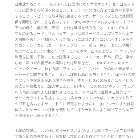
は生成すること。 (l) 個人もしくは団体になりすますこと、または個人も
しくは団体との関係を偽ること、もしくはその他の方法で虚偽の表示を
すること（レビューを残す際に該当するスポンサーシップまたは推薦関
係を開示しないことを含みます）。 (m) 本サービスおよび本ソフトウェ
アへの侵入、無効化、障害、または破壊を試みること。 (n) ウイルス、
悪意のあるコード、マルウェア、または本サービスおよびソフトウェア
の機能を害したり制限したりするように設計されたコンポーネントを含
むコンテンツまたはコードをアップロード、送信、保存、または利用可
能にすること。(o) 他のユーザーによる本サービスおよびソフトウェアの
利用を妨害、干渉、または阻害すること（ストーカー行為、脅迫、嫌が
らせ、暴力や自傷行為の扇動または助長など）。 (p) チェーンレター、
ジャンクメール、ねずみ講、フィッシング、スパム、その他の未承諾メ
ッセージに関与すること、または詐欺行為に関与すること。(q) 当社の書
面による事前承認がある場合を除き、本サービスに製品またはサービス
の広告を掲載または注入すること。(r) 本サービスおよび本ソフトウェア
を人為的に操作または混乱させること。(s) 本規約に違反する目的でユー
ザーアカウントを作成すること（偽アカウントの作成、アカウント終了
の回避を含みますが、これらに限定されません）。(t) フレームまたは類
似のナビゲーション技術を使用して、本サービスおよび本ソフトウェア
を操作または表示すること。
上記の制限は、お客様が本サービスおよび/または本ソフトウェアを利用
するための条件であり、お客様は常にこれを遵守することに同意するも