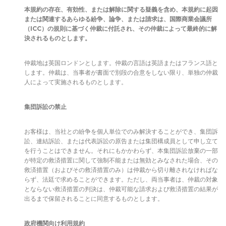
本規約の存在、有効性、または解除に関する疑義を含め、本規約に起因
または関連するあらゆる紛争、論争、または請求は、国際商業会議所
（
ICC
）の規則に基づく仲裁に付託され、その仲裁によって最終的に解
決されるものとします。
仲裁地は英国ロンドンとします。仲裁の言語は英語またはフランス語と
します。仲裁は、当事者が書面で別段の合意をしない限り、単独の仲裁
人によって実施されるものとします。
集団訴訟の禁止
お客様は、当社との紛争を個人単位でのみ解決することができ、集団訴
訟、連結訴訟、または代表訴訟の原告または集団構成員として申し立て
を行うことはできません。それにもかかわらず、本集団訴訟放棄の一部
が特定の救済措置に関して強制不能または無効とみなされた場合、その
救済措置（およびその救済措置のみ）は仲裁から切り離されなければな
らず、法廷で求めることができます。ただし、両当事者は、仲裁の対象
とならない救済措置の判決は、仲裁可能な請求および救済措置の結果が
出るまで保留されることに同意するものとします。
政府機関向け利用規約