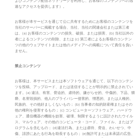
よびコンテンツ配信ネットワークを利用し、お客様のコンテンツへの迅
速なアクセスを提供します）。
お客様が本サービスを通じて公に共有するためにお客様のコンテンツを
当社のサーバーに掲載する場合、当社、当社の関連会社または第三者
は、(a) お客様のコンテンツの損失、破損、または損害、(b) 当社以外の
者によるコンテンツの削除、または (c) 第三者によるお客様のコンテン
ツの他のウェブサイトまたは他のメディアへの掲載について責任を負い
ません。
禁止コンテンツ
お客様は、本サービスまたは本ソフトウェアを通じて、以下のコンテン
ツを投稿、アップロード、または送信することが明示的に禁止されてい
ます。(a) 違法、有害、脅迫的、虐待的、嫌がらせ的、中傷的、下品、猥
褻、名誉毀損的、他人のプライバシー侵害的、憎悪的、または人種的、
民族的、その他好ましくないもの； (b) 当事者の知的財産権またはその
他の権利を侵害するもの； (c) コンピューターソフトウェア、ハードウ
ェア、通信機器の機能を妨害、破壊、制限するように設計されたウイル
ス、マルウェア、その他のコンピュータ・コード、ファイル、またはプ
ログラムを含むもの； (d)違法行為、または虐待、脅迫、わいせつ、中
傷、誹謗にあたる行為を助長するもの； (e)無許可または未承諾の広告、