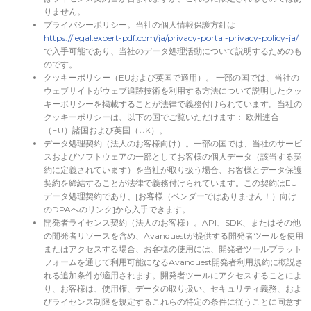
りません。
プライバシーポリシー。当社の個人情報保護方針は
https://legal.expert-pdf.com/ja/privacy-portal-privacy-policy-ja/
で入手可能であり、当社のデータ処理活動について説明するためのも
のです。
クッキーポリシー（EUおよび英国で適用）。 一部の国では、当社の
ウェブサイトがウェブ追跡技術を利用する方法について説明したクッ
キーポリシーを掲載することが法律で義務付けられています。当社の
クッキーポリシーは、以下の国でご覧いただけます： 欧州連合
（EU）諸国および英国（UK）。
データ処理契約（法人のお客様向け）。一部の国では、当社のサービ
スおよびソフトウェアの一部としてお客様の個人データ（該当する契
約に定義されています）を当社が取り扱う場合、お客様とデータ保護
契約を締結することが法律で義務付けられています。この契約はEU
データ処理契約であり、[お客様（ベンダーではありません！）向け
のDPAへのリンク]から入手できます。
開発者ライセンス契約（法人のお客様）。API、SDK、またはその他
の開発者リソースを含め、Avanquestが提供する開発者ツールを使用
またはアクセスする場合、お客様の使用には、開発者ツールプラット
フォームを通じて利用可能になるAvanquest開発者利用規約に概説さ
れる追加条件が適用されます。開発者ツールにアクセスすることによ
り、お客様は、使用権、データの取り扱い、セキュリティ義務、およ
びライセンス制限を規定するこれらの特定の条件に従うことに同意す