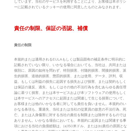
しています。当社のサービスを利用することにより、お客様は本ポリシ
ーに記載されているクッキーの使用に同意したものとみなされます。
責任の制限、保証の否認、補償
責任の制限
本規約または適用されるEULAもしくは製品固有の補足条件に明示的に
記載されていない限り、いかなる場合においても、当社は、共同または
個別に、原因の如何を問わず、特別損害、付随的損害、間接的損害、派
生的損害、道徳的損害、懲罰的損害、または使用、データ、評判、収
益、もしくは利益の損失に起因する損失および損害、または契約もしく
は保証の違反、過失、もしくはその他の不法行為を含むあらゆる責任理
論に基づく損害、または本サービスおよび本ソフトウェアの使用もしく
は本サービスへのアクセスに起因または関連して生じる損害について、
お客様または他のいかなる者に対しても責任を負いません。本規約のい
かなる条項も、重過失、当社または当社の従業員の故意の不法行為、死
亡、または人身傷害に対する当社の責任を制限または除外するものでは
ありません。いかなる場合においても、本規約に起因または関連する事
項における当社の負債総額は、(a)150米ドル、または(b)責任の原因とな