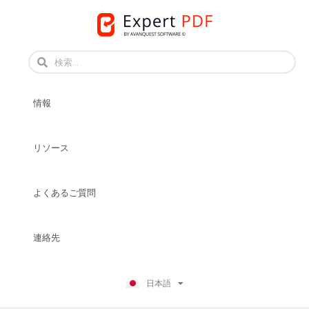
Skip
to
English
content
Français
情報
Français
Deutsch
Español
リソース
Italiano
Português
よくあるご質問
Dansk
Svenska
Norsk Bokmål
連絡先
Suomi
Nederlands
日本語
Polski