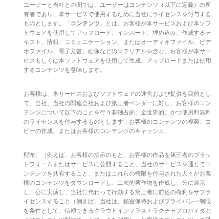
ユーザーと当社との間では、ユーザーはコンテンツ（以下に定義）の所
有者であり、本サービスで使用するために当社にライセンスを付与する
ものとします。「
コンテンツ
」とは、お客様が本サービスおよび本ソフ
トウェアを使用してアップロード、インポート、埋め込み、作成するテ
キスト、情報、コミュニケーション、またはオーディオファイル、ビデ
オファイル、電子文書、画像などのマテリアルを含む、お客様が本サー
ビスもしくは本ソフトウェアを使用して生成、アップロードまたは使用
するコンテンツを意味します。
お客様は、本サービスおよびソフトウェアの運営および提供を目的とし
て、当社、当社の関連会社および第三者ベンダーに対し、お客様のコン
テンツについて以下のことを行う非独占的、全世界的、かつ使用料無料
のライセンスを付与するものとします：お客様のコンテンツの複製、コ
ピーの作成、またはお客様のコンテンツのキャッシュ、
配布、（例えば、お客様の指示のもと、お客様の作品を第三者のプラッ
トフォームまたはサービスに公開すること、当社のサービスを通じてコ
ンテンツを共有すること、またはこれらの権限を付与された人々がお客
様のコンテンツをダウンロードし、二次的著作物を作成し、公に展示
し、公に実演し、当社に代わって行動する第三者に前述の権利をサブラ
イセンスすること（例えば、当社は、秘密保持およびプライバシー制限
を条件として、信頼できるクラウドインフラストラクチャプロバイダお