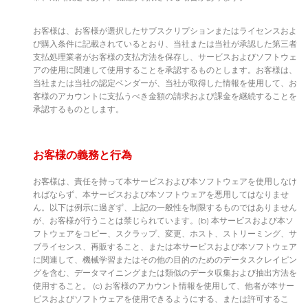
お客様は、お客様が選択したサブスクリプションまたはライセンスおよ
び購入条件に記載されているとおり、当社または当社が承認した第三者
支払処理業者がお客様の支払方法を保存し、サービスおよびソフトウェ
アの使用に関連して使用することを承認するものとします。お客様は、
当社または当社の認定ベンダーが、当社が取得した情報を使用して、お
客様のアカウントに支払うべき金額の請求および課金を継続することを
承認するものとします。
お客様の義務と行為
お客様は、責任を持って本サービスおよび本ソフトウェアを使用しなけ
ればならず、本サービスおよび本ソフトウェアを悪用してはなりませ
ん。以下は例示に過ぎず、上記の一般性を制限するものではありません
が、お客様が行うことは禁じられています。(b) 本サービスおよび本ソ
フトウェアをコピー、スクラップ、変更、ホスト、ストリーミング、サ
ブライセンス、再販すること、または本サービスおよび本ソフトウェア
に関連して、機械学習またはその他の目的のためのデータスクレイピン
グを含む、データマイニングまたは類似のデータ収集および抽出方法を
使用すること。 (c) お客様のアカウント情報を使用して、他者が本サー
ビスおよびソフトウェアを使用できるようにする、または許可するこ