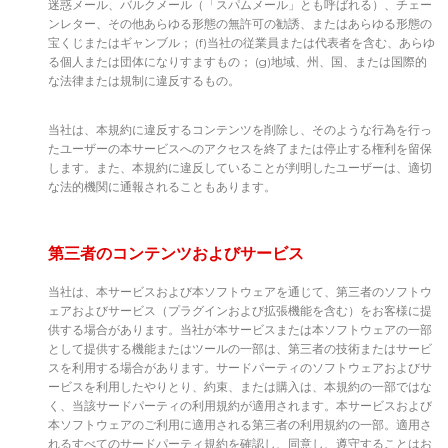
迷惑メール、バルクメール（「スパムメール」とも呼ばれる）、チェー
ンレター、その他あらゆる形態の無許可の勧誘、またはあらゆる形態の
宝くじまたはギャンブル； (f)当社の従業員または代表者を含む、あらゆ
る個人または団体になりすますもの； (g)地域、州、国、または国際的
な法律または規制に違反するもの。
当社は、本規約に違反するコンテンツを削除し、そのような行為を行っ
たユーザーの本サービスへのアクセスを終了または停止する権利を留保
します。また、本規約に違反していることが判明したユーザーは、適切
な法的機関に通報されることもあります。
第三者のコンテンツおよびサービス
当社は、本サービスおよび本ソフトウェアを通じて、第三者のソフトウ
ェアおよびサービス（プラグインおよび拡張機能を含む）をお客様に提
供する場合があります。当社が本サービスまたは本ソフトウェアの一部
として提供する機能またはツールの一部は、第三者の技術またはサービ
スを利用する場合があります。サードパーティのソフトウェアおよびサ
ービスを利用したやりとり、約束、または購入は、本規約の一部ではな
く、当該サードパーティの利用規約が適用されます。本サービスおよび
本ソフトウェアのご利用に適用される第三者の利用規約の一部。適用さ
れるすべてのサードパーティ規約を確認し、同意し、遵守することはお