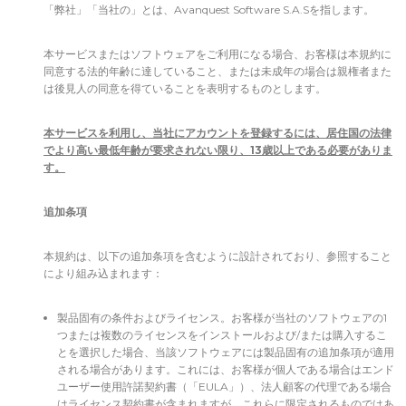
「弊社」「当社の」とは、Avanquest Software S.A.Sを指します。
本サービスまたはソフトウェアをご利用になる場合、お客様は本規約に
同意する法的年齢に達していること、または未成年の場合は親権者また
は後見人の同意を得ていることを表明するものとします。
本サービスを利用し、当社にアカウントを登録するには、居住国の法律
でより高い最低年齢が要求されない限り、13歳以上である必要がありま
す。
追加条項
本規約は、以下の追加条項を含むように設計されており、参照すること
により組み込まれます：
製品固有の条件およびライセンス。お客様が当社のソフトウェアの1
つまたは複数のライセンスをインストールおよび/または購入するこ
とを選択した場合、当該ソフトウェアには製品固有の追加条項が適用
される場合があります。これには、お客様が個人である場合はエンド
ユーザー使用許諾契約書（「EULA」）、法人顧客の代理である場合
はライセンス契約書が含まれますが、これらに限定されるものではあ