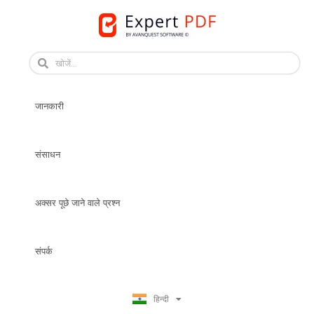
Skip
to
English
content
Français
Français
जानकारी
Deutsch
Español
Italiano
संसाधन
Português
Dansk
अक्सर पूछे जाने वाले प्रश्न
Svenska
Norsk Bokmål
Suomi
संपर्क
Nederlands
Polski
हिन्दी
日本語