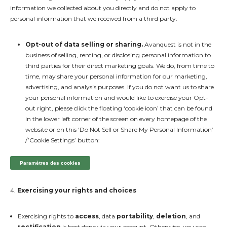
information we collected about you directly and do not apply to
personal information that we received from a third party.
Opt-out of data selling or sharing.
Avanquest is not in the
business of selling, renting, or disclosing personal information to
third parties for their direct marketing goals. We do, from time to
time, may share your personal information for our marketing,
advertising, and analysis purposes. If you do not want us to share
your personal information and would like to exercise your Opt-
out right, please click the floating ‘cookie icon’ that can be found
in the lower left corner of the screen on every homepage of the
website or on this ‘Do Not Sell or Share My Personal Information’
/’Cookie Settings’ button:
Paramètres des cookies
4.
Exercising your rights and choices
Exercising rights to
access
, data
portability
,
deletion
, and
rectification
is best done via your account. Otherwise, you can