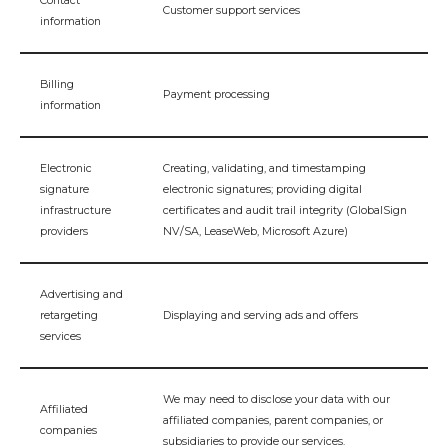
Contact
Customer support services
information
Billing
Payment processing
information
Electronic
Creating, validating, and timestamping
signature
electronic signatures; providing digital
infrastructure
certificates and audit trail integrity (GlobalSign
providers
NV/SA, LeaseWeb, Microsoft Azure)
Advertising and
retargeting
Displaying and serving ads and offers
services
We may need to disclose your data with our
Affiliated
affiliated companies, parent companies, or
companies
subsidiaries to provide our services.