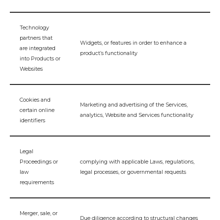
Technology
partners that
Widgets, or features in order to enhance a
are integrated
product’s functionality
into Products or
Websites
Cookies and
Marketing and advertising of the Services,
certain online
analytics, Website and Services functionality
identifiers
Legal
Proceedings or
complying with applicable Laws, regulations,
law
legal processes, or governmental requests
requirements
Merger, sale, or
Due diligence according to structural changes