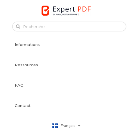
Skip
to
content
English
Français
Informations
Deutsch
Español
Italiano
Ressources
Português
Dansk
FAQ
Svenska
Norsk Bokmål
Suomi
Contact
Nederlands
Polski
Français
日本語