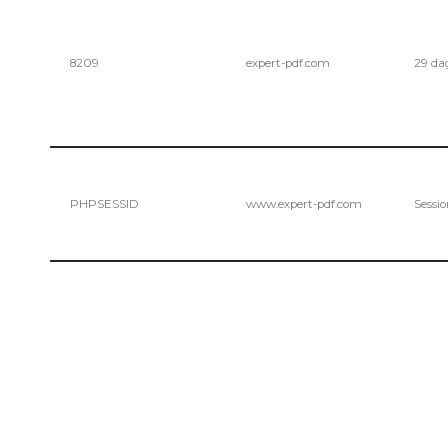
8209
expert-pdf.com
29 da
PHPSESSID
www.expert-pdf.com
Sessi