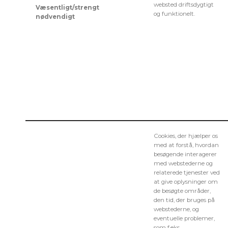
websted driftsdygtigt
Væsentligt/strengt
og funktionelt.
nødvendigt
Cookies, der hjælper os
med at forstå, hvordan
besøgende interagerer
med webstederne og
relaterede tjenester ved
at give oplysninger om
de besøgte områder,
den tid, der bruges på
webstederne, og
eventuelle problemer,
som f.eks.