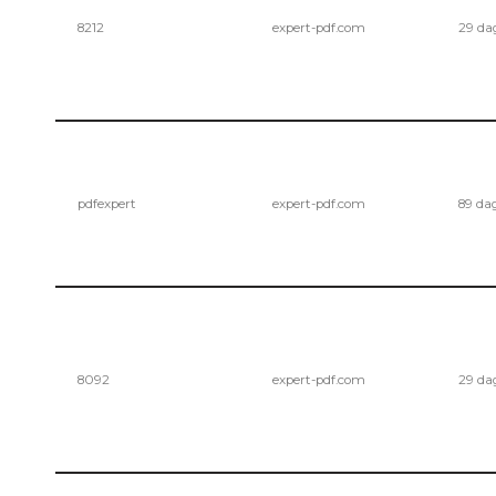
8212
expert-pdf.com
29 da
pdfexpert
expert-pdf.com
89 da
8092
expert-pdf.com
29 da