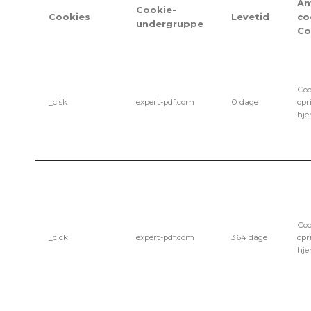
An
Cookie-
Cookies
Levetid
co
undergruppe
Co
Coo
_clsk
expert-pdf.com
0 dage
opr
hj
Coo
_clck
expert-pdf.com
364 dage
opr
hj