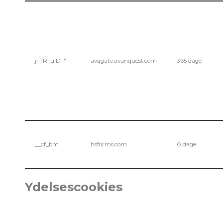
j_TR_uID_*
avqgate.avanquest.com
365 dage
__cf_bm
hsforms.com
0 dage
Ydelsescookies