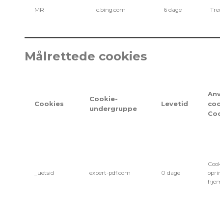
MR
c.bing.com
6 dage
Tre
Målrettede cookies
An
Cookie-
Cookies
Levetid
coo
undergruppe
Co
Cook
_uetsid
expert-pdf.com
0 dage
opri
hje