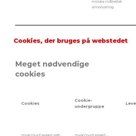
mindre målrettet
annoncering.
Cookies, der bruges på webstedet
Meget nødvendige
cookies
Cookie-
Cookies
Leve
undergruppe
myaccount-expert-pdf-
myaccount.expert-