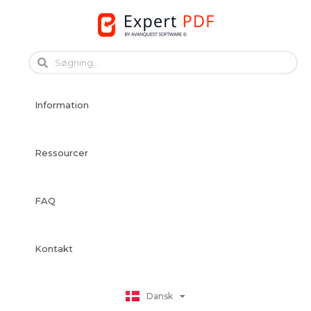
Skip
to
content
English
Français
Information
Français
Deutsch
Español
Ressourcer
Italiano
Português
FAQ
Svenska
Norsk Bokmål
Suomi
Kontakt
Nederlands
Polski
Dansk
日本語