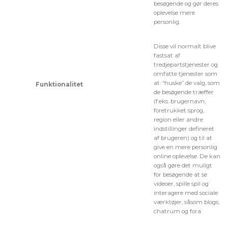
besøgende og gør deres
oplevelse mere
personlig.
Disse vil normalt blive
fastsat af
tredjepartstjenester og
omfatte tjenester som
at: “huske” de valg, som
Funktionalitet
de besøgende træffer
(f.eks. brugernavn,
foretrukket sprog,
region eller andre
indstillinger defineret
af brugeren) og til at
give en mere personlig
online oplevelse. De kan
også gøre det muligt
for besøgende at se
videoer, spille spil og
interagere med sociale
værktøjer, såsom blogs,
chatrum og fora.