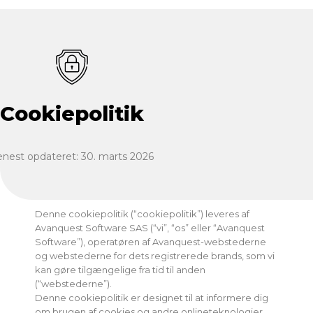
Cookiepolitik
enest opdateret: 30. marts 2026
Denne cookiepolitik (“cookiepolitik”) leveres af
Avanquest Software SAS (“vi”, “os” eller “Avanquest
Software”), operatøren af Avanquest-webstederne
og webstederne for dets registrerede brands, som vi
kan gøre tilgængelige fra tid til anden
(“webstederne”).
Denne cookiepolitik er designet til at informere dig
om brugen af cookies og andre onlineteknologier,