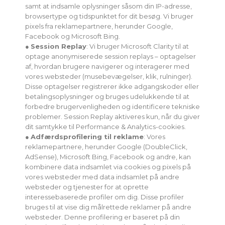
samt at indsamle oplysninger såsom din IP-adresse,
browsertype og tidspunktet for dit besøg. Vi bruger
pixels fra reklamepartnere, herunder Google,
Facebook og Microsoft Bing.
●
Session Replay
: Vi bruger Microsoft Clarity til at
optage anonymiserede session replays – optagelser
af, hvordan brugere navigerer og interagerer med
vores websteder (musebevægelser, klik, rulninger).
Disse optagelser registrerer ikke adgangskoder eller
betalingsoplysninger og bruges udelukkende til at
forbedre brugervenligheden og identificere tekniske
problemer. Session Replay aktiveres kun, når du giver
dit samtykke til Performance & Analytics-cookies.
●
Adfærdsprofilering til reklame
: Vores
reklamepartnere, herunder Google (DoubleClick,
AdSense), Microsoft Bing, Facebook og andre, kan
kombinere data indsamlet via cookies og pixels på
vores websteder med data indsamlet på andre
websteder og tjenester for at oprette
interessebaserede profiler om dig. Disse profiler
bruges til at vise dig målrettede reklamer på andre
websteder. Denne profilering er baseret på din