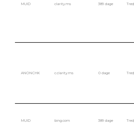
MUID
clarity.ms
389 dage
Tred
ANONCHK
c.clarity.ms
0 dage
Tred
MUID
bing.com
389 dage
Tred