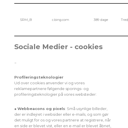
SRM_B
c.bing.com
389 dage
Tred
Sociale Medier - cookies
−
Profileringsteknologier
Ud over cookies anvender vi og vores
reklamepartnere følgende sporings- og
profileringsteknologier på vores websteder:
●
Webbeacons og pixels
: Små usynlige billeder,
der er indlejret i websider eller e-mails, og som gør
det muligt for os og vores partnere at registrere, når
en side er blevet vist, eller en e-mail er blevet åbnet,