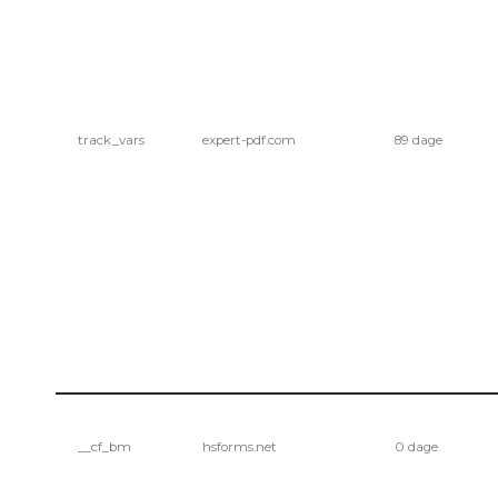
track_vars
expert-pdf.com
89 dage
__cf_bm
hsforms.net
0 dage