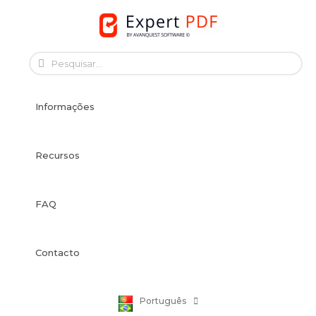
Skip
to
content
English
Français
Informações
Français
Deutsch
Español
Recursos
Italiano
Dansk
FAQ
Svenska
Norsk Bokmål
Suomi
Contacto
Nederlands
Polski
Português
日本語