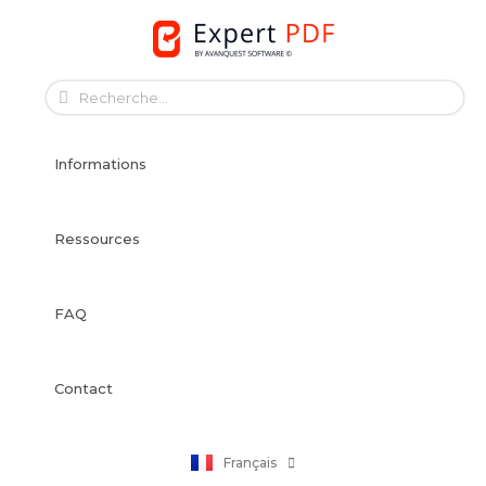
Skip
to
content
English
Français
Informations
Deutsch
Español
Italiano
Ressources
Português
Dansk
FAQ
Svenska
Norsk Bokmål
Suomi
Contact
Nederlands
Polski
Français
日本語