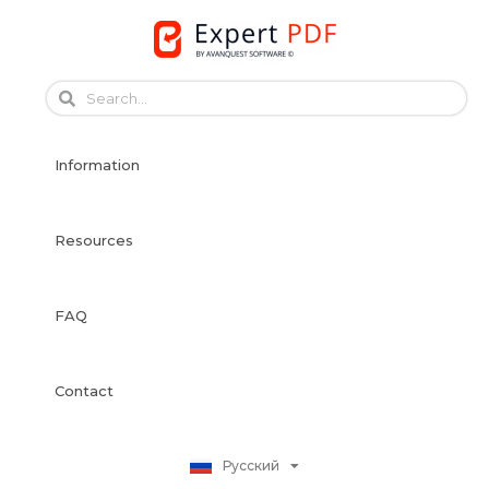
Skip
to
English
content
Français
Français
Information
Deutsch
Español
Italiano
Resources
Português
Dansk
FAQ
Svenska
Norsk Bokmål
Suomi
Contact
Nederlands
Polski
Русский
日本語