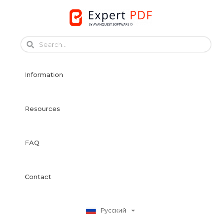
Skip
to
English
content
Français
Français
Information
Deutsch
Español
Italiano
Resources
Português
Dansk
FAQ
Svenska
Norsk Bokmål
Suomi
Contact
Nederlands
Polski
Русский
日本語