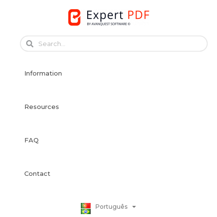
Skip
to
content
English
Français
Information
Français
Deutsch
Español
Resources
Italiano
Dansk
FAQ
Svenska
Norsk Bokmål
Suomi
Contact
Nederlands
Polski
Português
日本語