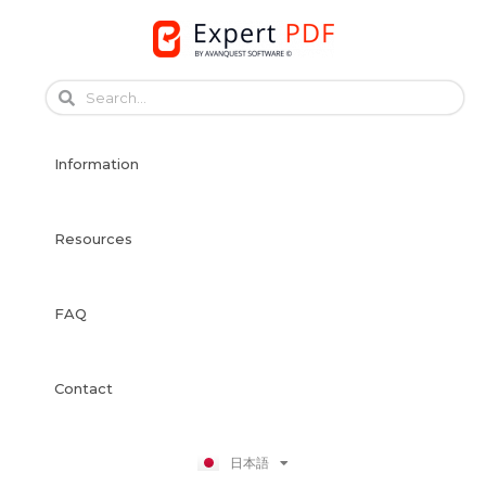
Skip
to
content
English
Français
Information
Français
Deutsch
Español
Resources
Italiano
Português
FAQ
Dansk
Svenska
Norsk Bokmål
Contact
Suomi
Nederlands
日本語
Polski