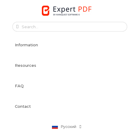
Skip
to
English
content
Français
Français
Information
Deutsch
Español
Italiano
Resources
Português
Dansk
FAQ
Svenska
Norsk Bokmål
Suomi
Contact
Nederlands
Polski
Русский
日本語