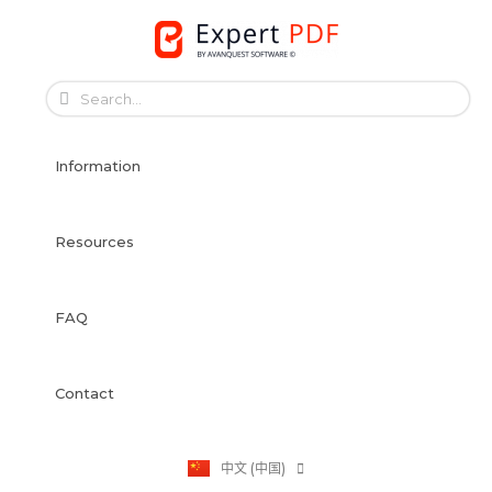
Skip
to
English
content
Français
Français
Information
Deutsch
Español
Italiano
Resources
Português
Dansk
FAQ
Svenska
Norsk Bokmål
Suomi
Contact
Nederlands
Polski
中文 (中国)
日本語