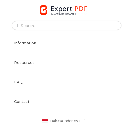
Skip
to
English
content
Français
Français
Information
Deutsch
Español
Italiano
Resources
Português
Dansk
FAQ
Svenska
Norsk Bokmål
Suomi
Contact
Nederlands
Polski
Bahasa Indonesia
日本語