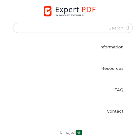
Skip
to
English
content
Français
Français
Information
Deutsch
Español
Italiano
Resources
Português
Dansk
FAQ
Svenska
Norsk Bokmål
Suomi
Contact
Nederlands
Polski
العربية
日本語